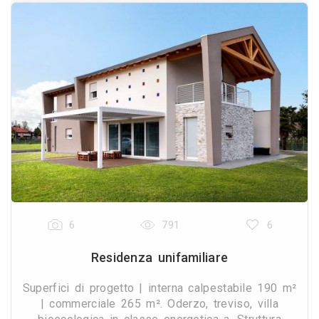
6
791
6
Residenza unifamiliare
Superfici di progetto | interna calpestabile 190 m²
| commerciale 265 m². Oderzo, treviso, villa