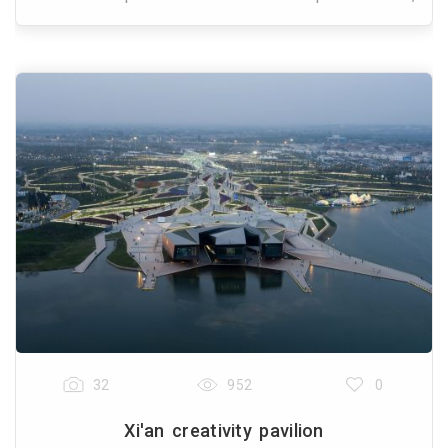
un neuropsichiatra, un cardiologo e un architet
32
952
0
Xi'an creativity pavilion