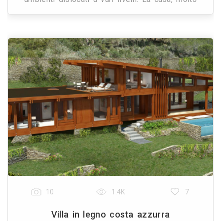
vetrata è ben esposta a sud.
10
1.4K
7
Villa in legno costa azzurra