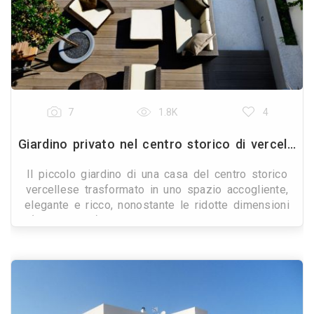
7
1.8K
4
Giardino privato nel centro storico di vercelli- giardino segreto
Il piccolo giardino di una casa del centro storico
vercellese trasformato in uno spazio accogliente,
elegante e ricco, nonostante le ridotte dimensioni
(solo 90 mq). I clienti desideravano un giardino