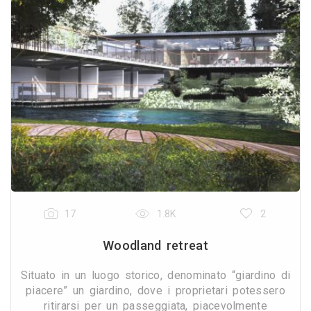
17
1.8K
2
Woodland retreat
Situato in un luogo storico, denominato “giardino di
piacere” un giardino, dove i proprietari potessero
ritirarsi per un passeggiata, piacevolmente