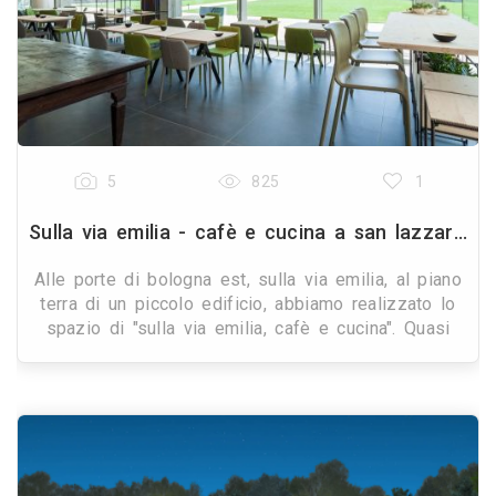
5
825
1
Sulla via emilia - cafè e cucina a san lazzaro (bologna)
Alle porte di bologna est, sulla via emilia, al piano
terra di un piccolo edificio, abbiamo realizzato lo
spazio di "sulla via emilia, cafè e cucina". Quasi
interamente vetrato e circondato da un gr