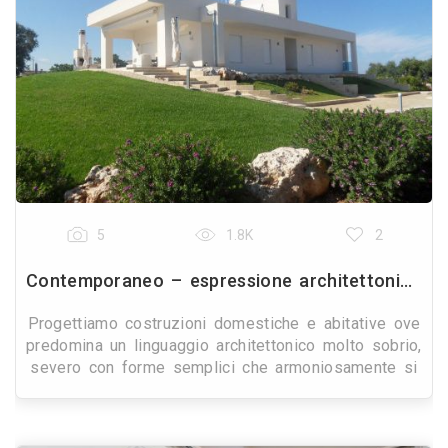
5
1.8K
2
Contemporaneo – espressione architettonica rinascimentale rivisitata in chiave contemporanea.
Progettiamo costruzioni domestiche e abitative ove
predomina un linguaggio architettonico molto sobrio,
severo con forme semplici che armoniosamente si
compongono tra loro. Ispirazione comune è l’