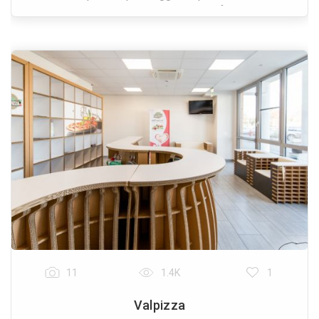
intrattenuti da giochi d’acqua e riflessi prov
11
1.4K
1
Valpizza