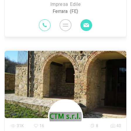
Impresa Edile
Ferrara (FE)
31K
16
8
40