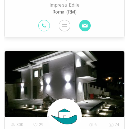
Impresa Edile
Roma (RM)
30K
29
6
74