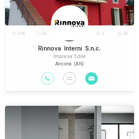
31K
26
6
41
Rinnova Interni S.n.c.
Impresa Edile
Ancona (AN)