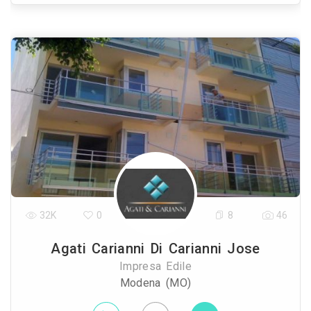
32K
0
8
46
Agati Carianni Di Carianni Jose
Impresa Edile
Modena (MO)