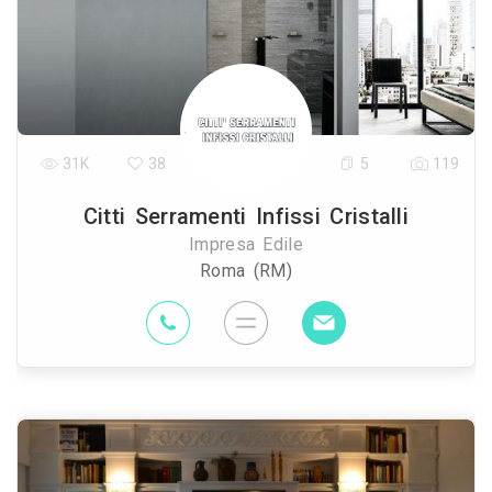
31K
38
5
119
Citti Serramenti Infissi Cristalli
Impresa Edile
Roma (RM)