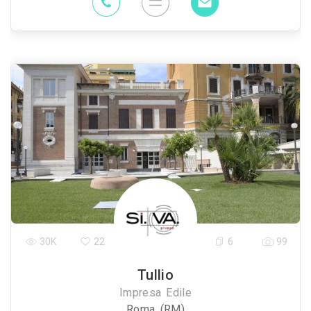
30K
22
6
99
Tullio
Impresa Edile
Roma (RM)