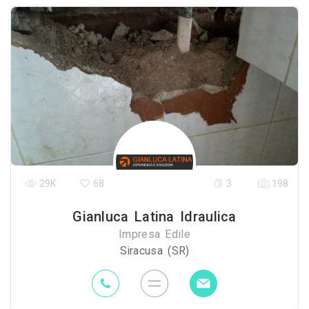
29K
68
3
198
Gianluca Latina Idraulica
Impresa Edile
Siracusa (SR)