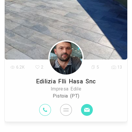
6.2K
2
5
13
Edilizia Flli Hasa Snc
Impresa Edile
Pistoia (PT)