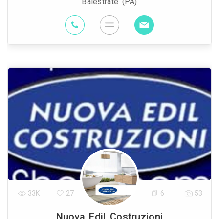
Balestrate (PA)
33K
27
6
53
Nuova Edil Costruzioni