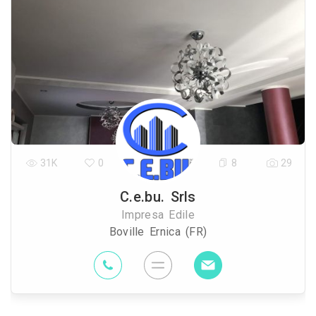
31K
0
8
29
C.e.bu. Srls
Impresa Edile
Boville Ernica (FR)