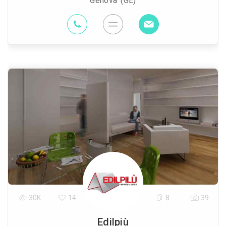
Genova (GE)
30K
14
8
39
Edilpiù