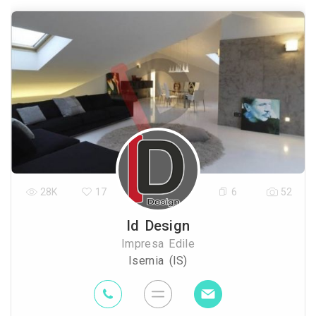
28K
17
6
52
Id Design
Impresa Edile
Isernia (IS)