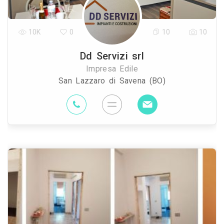
10K
0
10
10
Dd Servizi srl
Impresa Edile
San Lazzaro di Savena (BO)