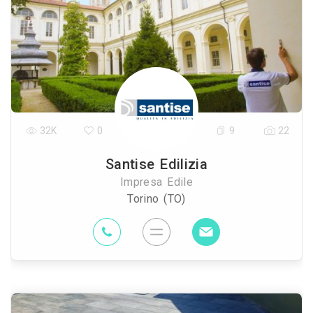
32K
0
9
22
Santise Edilizia
Impresa Edile
Torino (TO)