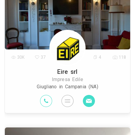
30K
37
4
118
Eire srl
Impresa Edile
Giugliano in Campania (NA)