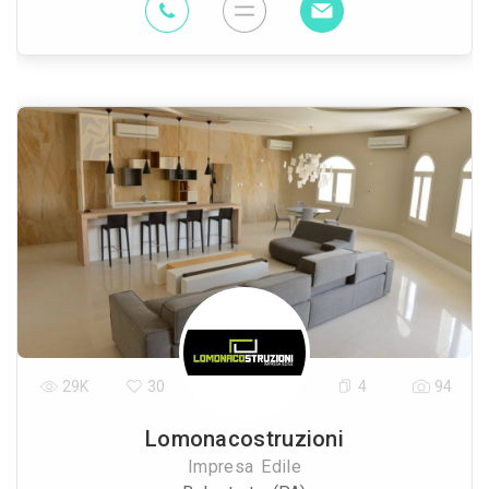
29K
30
4
94
Lomonacostruzioni
Impresa Edile