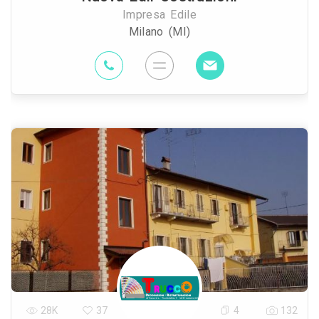
Impresa Edile
Milano (MI)
28K
37
4
132