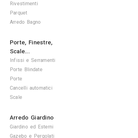
Verde
Pulizie
Spazzacamini
Svuota Cantine
Tuttofare
Fotografi
Fotografi di Interni
Arredamenti
Giorno e Notte
Cucine