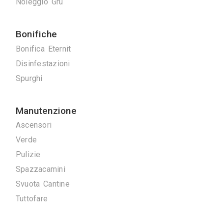
Serrature
Tappezzieri
Tende da Interni
Tende da sole
Tinteggiature
Vetrai
Vetrate Artistiche
Altro
Traslochi
Traslochi