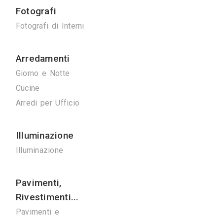
Ponteggi
Ponteggi
Noleggio Gru
Bonifiche
Bonifica Eternit
Disinfestazioni
Spurghi
Manutenzione
Ascensori