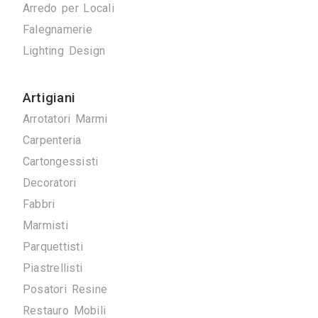
Antenne TV
Ascensori
Climatizzazione
Domotica
Elettrici
Energie Rinnovabili
Idraulici
Arredo su Misura
Arredo per Locali
Falegnamerie
Lighting Design