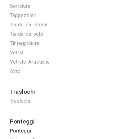
Artigiani
Arrotatori Marmi
Carpenteria
Cartongessisti
Decoratori
Fabbri
Marmisti
Parquettisti
Piastrellisti
Posatori Resine
Restauro Mobili