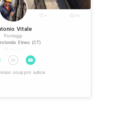
0
4
16
Antonio Vitale
Ponteggi
Camporotondo Etneo (CT)
56 Km
Lavoro presso coop.pro iudica