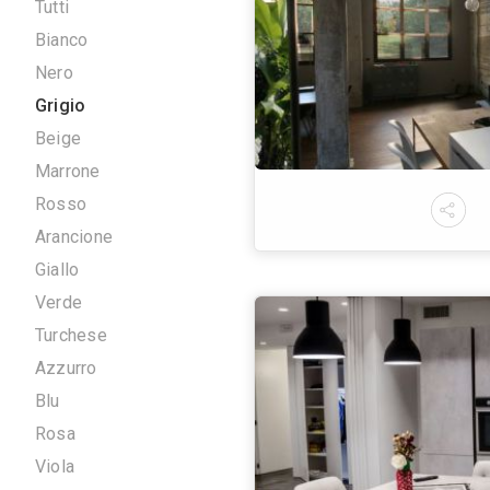
Altro
Tutti
Edificio Pubblico
Edificio Terziario
Infrastrutture
Colori
Tutti
Bianco
Nero