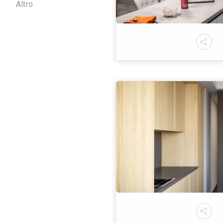
Grigio
Beige
Marrone
Rosso
Arancione
Giallo
Verde
Turchese
Azzurro
Blu
Rosa
Viola