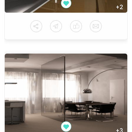
+2
+3