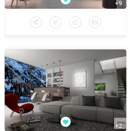
+9
+2