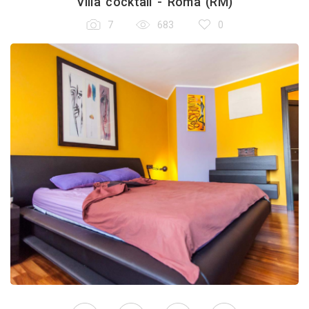
Villa cocktail - Roma (RM)
7
683
0