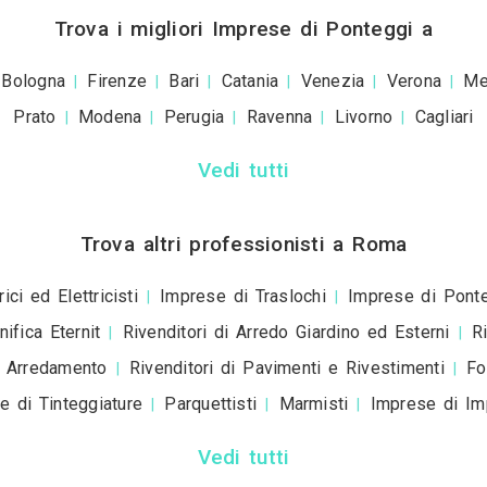
+39
ivacy policy
e le
condizioni d'uso
. Dichiaro che qu
a scopo informativo o p
+ Allega