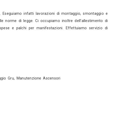
rni
rni
servizi
ne nel settore dei ponteggi. Eseguiamo infatti lavo
 e nel pieno rispetto delle norme di legge. Ci occu