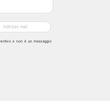
ono
 Roma Ponteggi Service