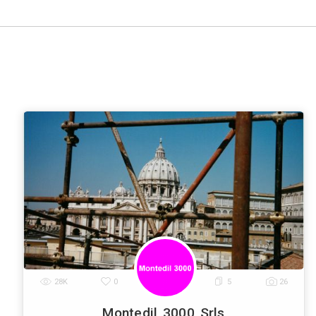
Roma
Milano
Napoli
Torino
Palermo
|
|
|
|