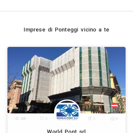
file
Invia
Trova i migliori Impres
Genova
Bologna
Firenze
Bari
Catania
|
|
|
|
|
|
Prato
Modena
Perugia
Rave
|
|
|
Vedi tutti