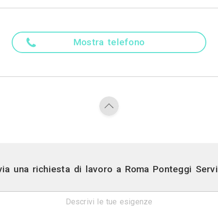
a materiali, allestimento di ponteggi elettrici aut
 della gestione delle pratiche comunali.
Madre ling
Italiano
Attività
 Impianti di Allarme, Impianti di Antenne TV, Impian
Contatti
Via roccabruna, 80 -