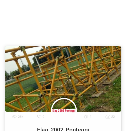
e di Ponteggi a
Venezia
Verona
Messina
Padova
Tries
|
|
|
|
nna
Livorno
Cagliari
|
|