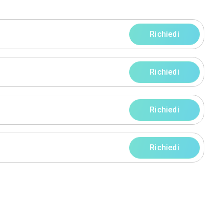
progetti
rni
rni