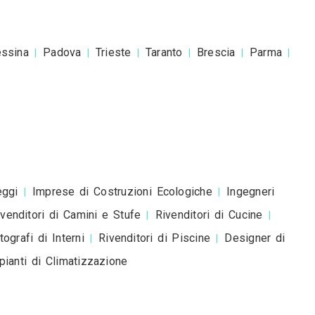
esta è una richiesta di preventivo e non è un mess
romozionale.