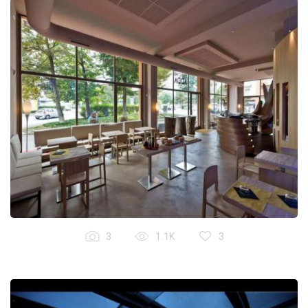
3
1.1K
3