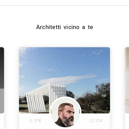
Architetti vicino a te
37K
214