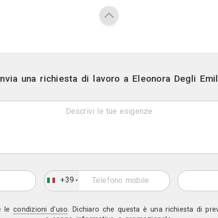
Contatti
Torino (TO)
Link
Sito we
Mostra telef