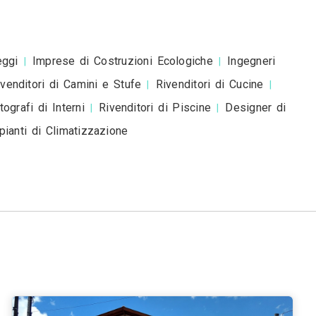
esta è una richiesta di preventivo e non è un mess
romozionale.