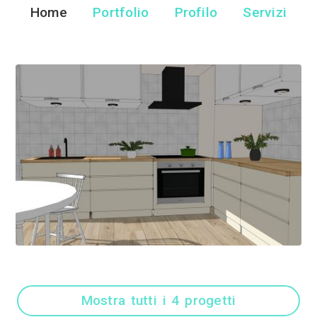
Eleonora Degl
Architetto - Tori
Home
Portfolio
Pr