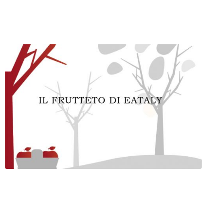
i Emili
no (TO)
ofilo
Servizi