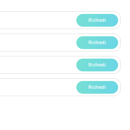
progetti
rni
rni