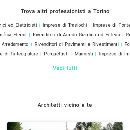
+39
ivacy policy
e le
condizioni d'uso
. Dichiaro che qu
a scopo informativo o p
+ Allega
file
Invia