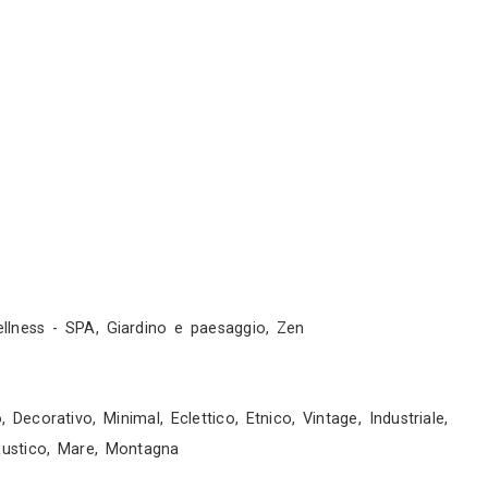
rni
rni
servizi