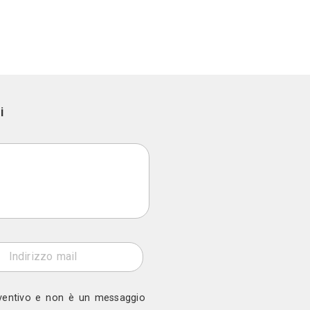
b
ono