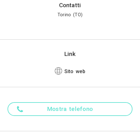
Madre ling
Italiano
Attività
Architetto, Designer d
Settore
fficio, Studio professionale, Laboratorio, Negozio, B
Stile
eo - Classico, Contemporaneo - Moderno, Moderno - 
c, Shabby - Chic, American, Orientale, Tropicale, 