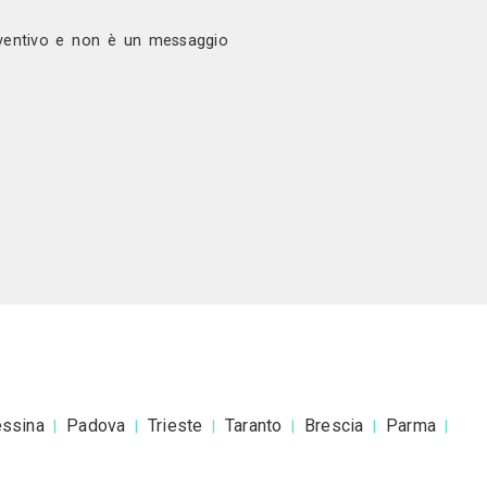
ono
isegna E Produce Tessuti D'arredamento,
edamenti