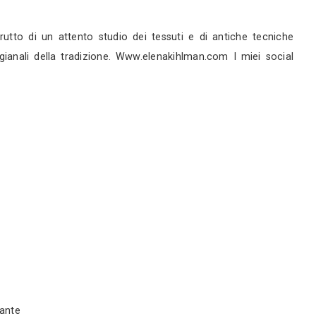
rni
rni
servizi
 Le sue creazioni sono frutto di un attento studio
ntreccia alle tecniche artigianali della tradizione.