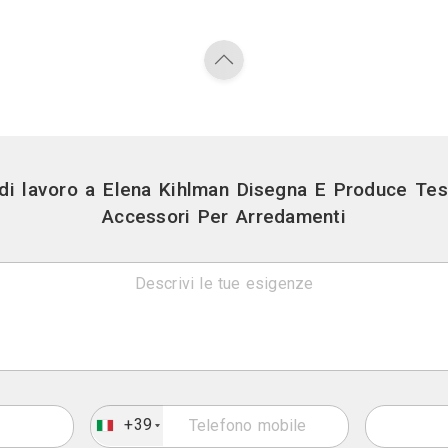
Contatti
Via urbana 101 - R
Link
Sito we