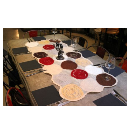
rredamento, Accessori Per Arre
Roma (RM)
ofilo
Servizi