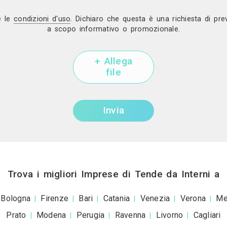
Mostra telef
 richiesta di lavoro a Elena Kihlman D
Accessori Per Arr