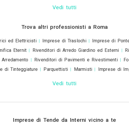
+39
ivacy policy
e le
condizioni d'uso
. Dichiaro che qu
a scopo informativo o p
+ Allega
file