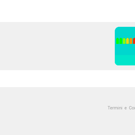
28K
0
4
Db Color srl
Impresa Edile
Gallarate (VA)