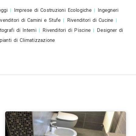
ese Edili a
Venezia
Verona
Messina
Padova
Tries
|
|
|
|
nna
Livorno
Cagliari
|
|
ti a Gallarate