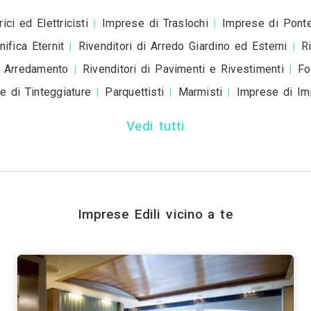
Invia
Trova i migliori Impr
Genova
Bologna
Firenze
Bari
Catania
|
|
|
|
|
|
Prato
Modena
Perugia
Rave
|
|
|
Vedi tutti
Trova altri professionis