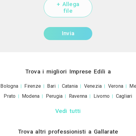
+39
ivacy policy
e le
condizioni d'uso
. Dichiaro che qu
a scopo informativo o p
+ Allega
file