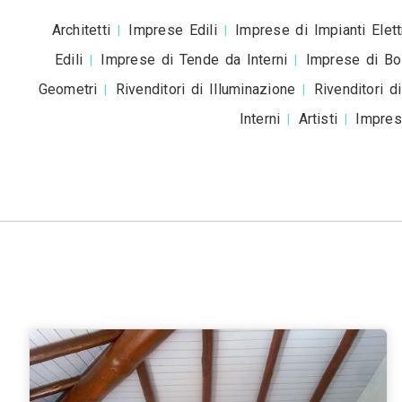
Roma
Milano
Napoli
Torino
Palermo
|
|
|
|