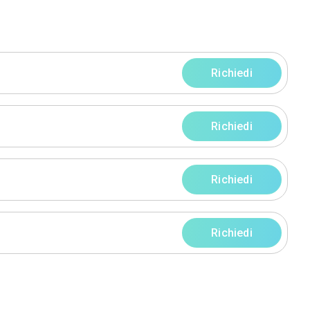
aimir
arate (VA)
ofilo
Servizi
rni
rni
rni