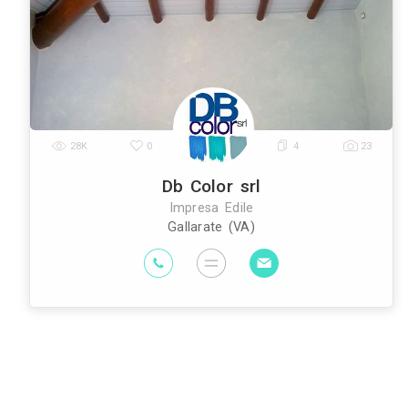
Architetti
Imprese Edili
Imprese di Im
|
|
Edili
Imprese di Tende da Interni
Im
|
|
Geometri
Rivenditori di Illuminazione
R
|
|
Interni
Arti
|