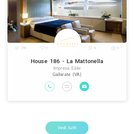
pianti Elettrici ed Elettricisti
Imprese di Tras
|
prese di Bonifica Eternit
Rivenditori di Arredo
|
ivenditori di Arredamento
Rivenditori di Pavim
|
sti
Imprese di Tinteggiature
Parquettisti
M
|
|
|
Vedi tutti
Imprese Edili vic