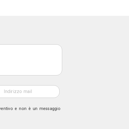
rni
 a Ds Di Diko Saimir