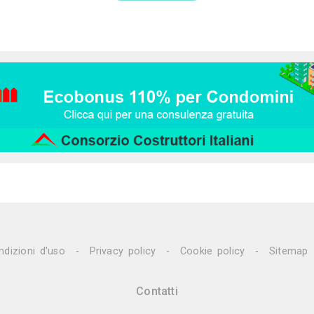
23
29K
0
House 186 - La Ma
Impresa Edil
Gallarate (VA