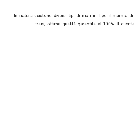
Sopralluogo
Appuntamento in studio
In natura esistono diversi tipi di marmi. Tip
trani, ottima qualità garantita al 