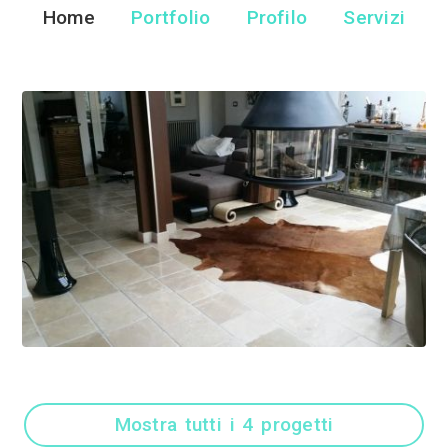
Baldassarre 
Marmista - Trani
Home
Portfolio
Pr