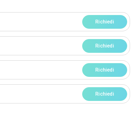
progetti
rni
rni