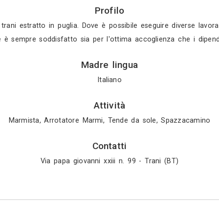
Gratis in 3 gio
Gratis in 2 gio
Mostra tutti i 4 
Profilo
o il marmo di trani estratto in puglia. Dove è possi
100%. Il cliente è sempre soddisfatto sia per l'ottim