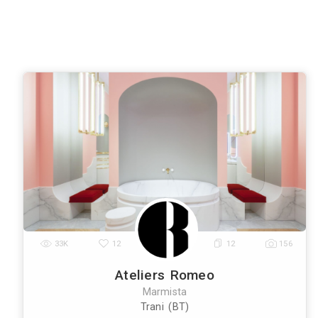
Roma
Milano
Napoli
Torino
Palermo
|
|
|
|