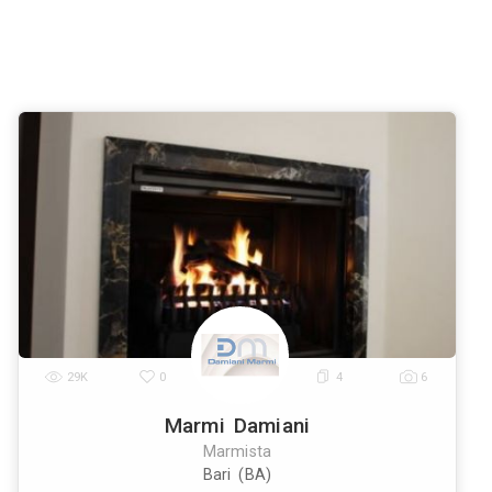
armisti a
Venezia
Verona
Messina
Padova
Tries
|
|
|
|
nna
Livorno
Cagliari
|
|
isti a Trani