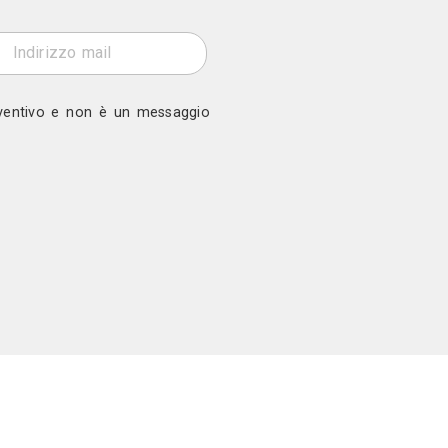
ono
 a Baldassarre Marmi