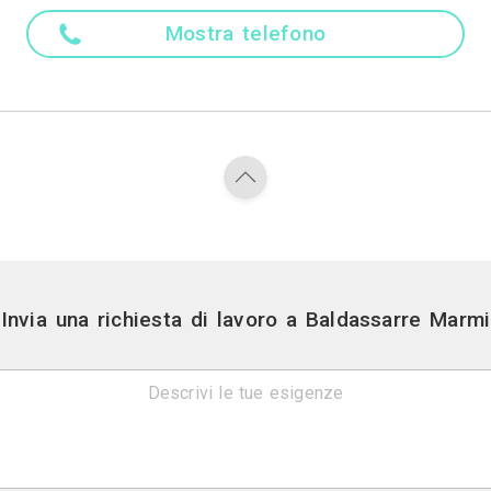
Madre ling
Italiano
Attività
Marmista, Arrotatore Marmi, Tende
Contatti
Via papa giovanni xxiii n. 