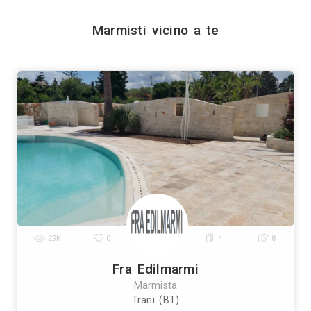
Invia
Trova i migliori M
Genova
Bologna
Firenze
Bari
Catania
|
|
|
|
|
|
Prato
Modena
Perugia
Rave
|
|
|
Vedi tutti
Trova altri profession