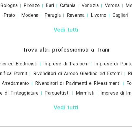
+39
ivacy policy
e le
condizioni d'uso
. Dichiaro che qu
a scopo informativo o p
+ Allega
file