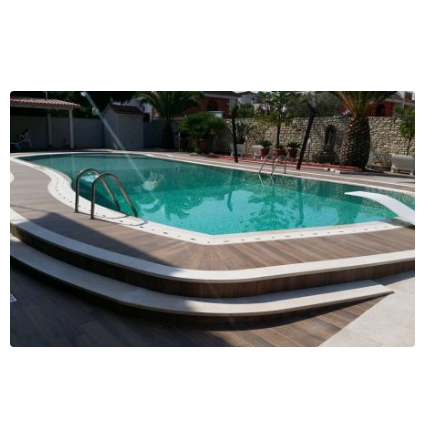
Marmi
 (BT)
ofilo
Servizi