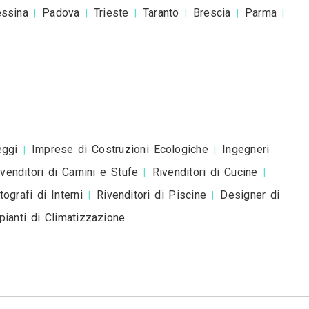
esta è una richiesta di preventivo e non è un mess
romozionale.