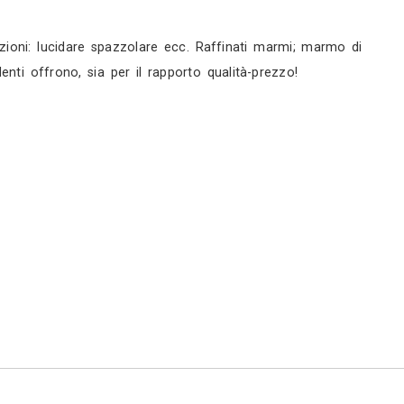
rni
rni
servizi
bile eseguire diverse lavorazioni: lucidare spazzola
a accoglienza che i dipendenti offrono, sia per il r