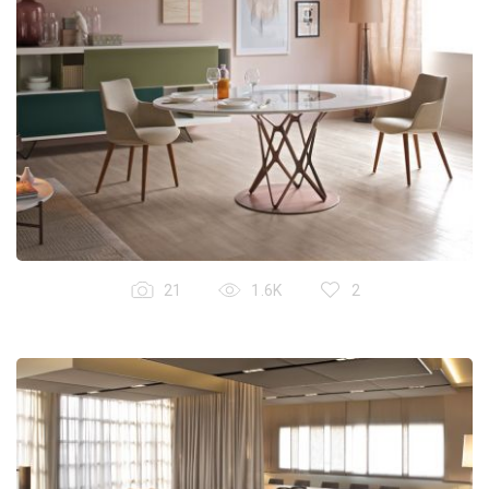
21
1.6K
2