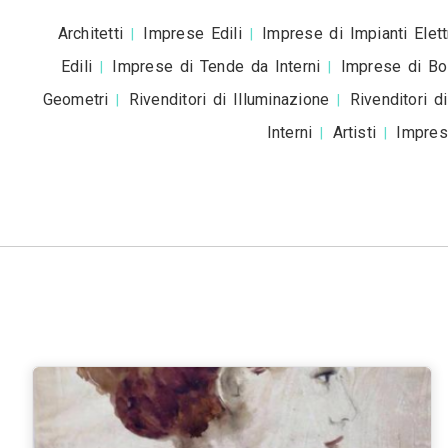
Roma
Milano
Napoli
Torino
Palermo
|
|
|
|