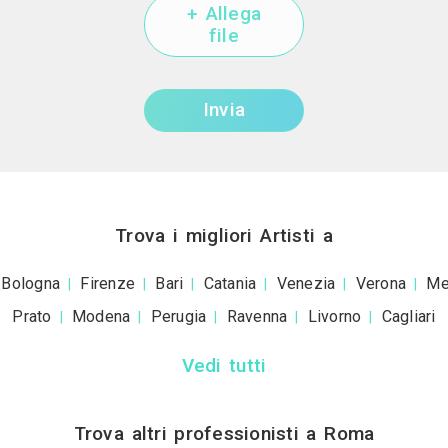
+39
ivacy policy
e le
condizioni d'uso
. Dichiaro che qu
a scopo informativo o p
+ Allega
file