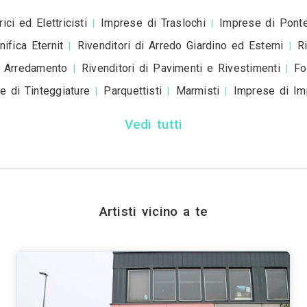
Invia
Trova i migliori A
Genova
Bologna
Firenze
Bari
Catania
|
|
|
|
|
|
Prato
Modena
Perugia
Rave
|
|
|
Vedi tutti
Trova altri professio