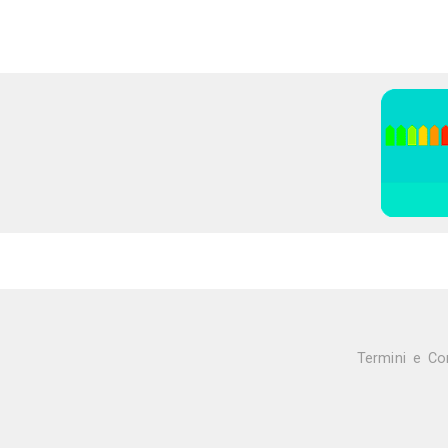
31K
20
4
Valeria Patrizi
Artista
Roma (RM)