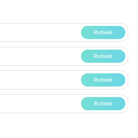
rres
 (RM)
ofilo
Servizi
rni
rni
rni