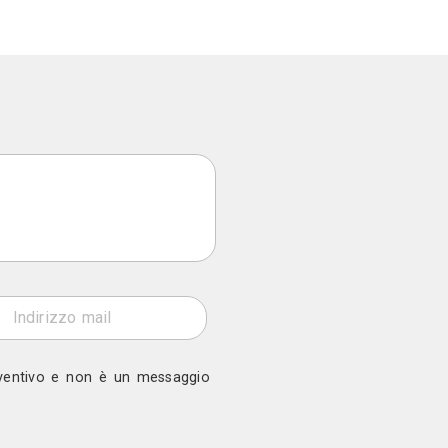
rni
o a Alberto Parres