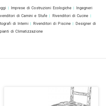
rtisti a
Venezia
Verona
Messina
Padova
Tries
|
|
|
|
nna
Livorno
Cagliari
|
|
nisti a Roma