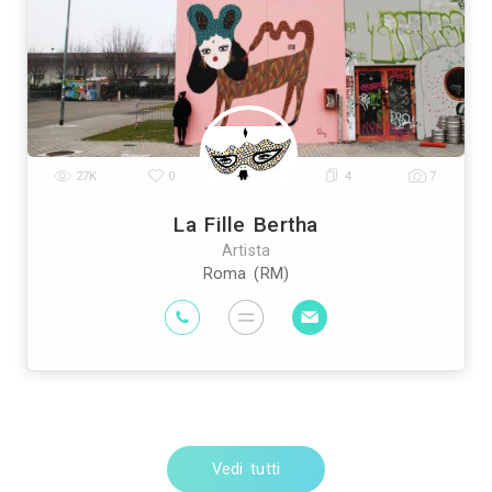
pianti Elettrici ed Elettricisti
Imprese di Tras
|
prese di Bonifica Eternit
Rivenditori di Arredo
|
ivenditori di Arredamento
Rivenditori di Pavim
|
sti
Imprese di Tinteggiature
Parquettisti
M
|
|
|
Vedi tutti
Artisti vicino