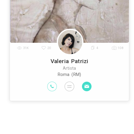
Architetti
Imprese Edili
Imprese di Im
|
|
Edili
Imprese di Tende da Interni
Im
|
|
Geometri
Rivenditori di Illuminazione
R
|
|
Interni
Arti
|