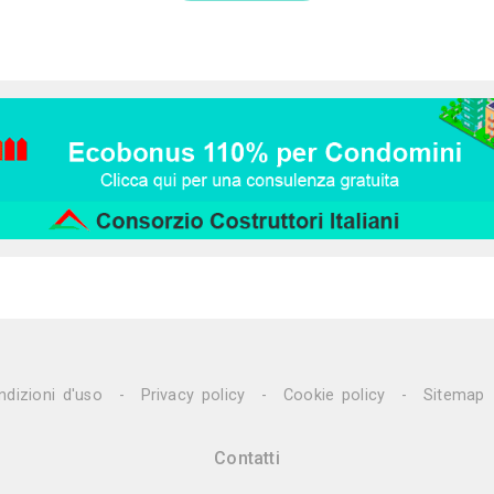
108
27K
0
La Fille Ber
Artista
Roma (RM)