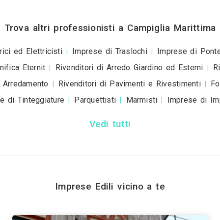
+39
ivacy policy
e le
condizioni d'uso
. Dichiaro che qu
a scopo informativo o p
+ Allega
file