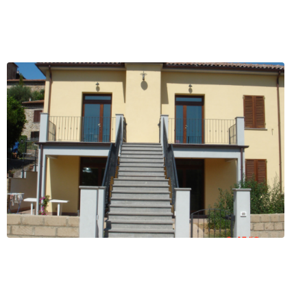
uzioni
 Marittima (LI)
ofilo
Servizi