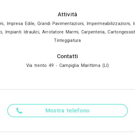
ni lavoro è eseguito con estrema attenzione ai de
e nel rispetto dei tempi prestabiliti come da con
ere un’idea, realizzare un progetto, renderlo tan
è data dall’affidabilità di un team eterogeneo co
ti, permettono di realizzare il progetto dei tuoi 
se tipologie e fasi di lavoro che avrebbero invece 
 indipendente il cantiere riuscendo quindi a coor
amento della qualità delle lavorazioni, una riduzi
zienda in e out siamo in grado di offrirti tutte le m
i infissi e dall’arredamento fino ai tendaggi.
Madre ling
Italiano