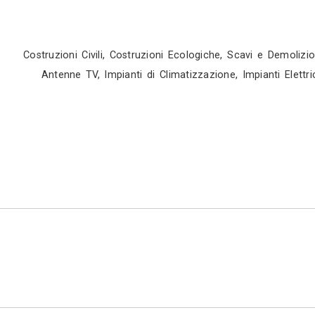
ed abbiamo moltissimi partner fidelizzati. Og
realizzare un lavoro compiuto a regola d’art
l’avanzamento del tuo progetto. Missione Viv
consegna finale del lavoro. La nostra forza 
progetto e all’utilizzo di materiali seleziona
vantaggio: riunire in un unico referente diver
nostra impresa gestisce in maniera univoca e
dell’opera. Questo comporta quindi un miglior
Grazie alla strettissima collaborazione con l’a
rubinetterie ai sanitari e docce, dalle porte agl