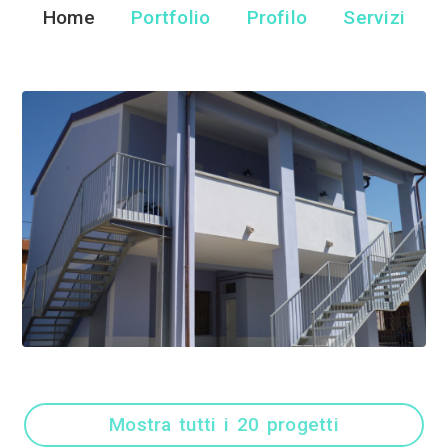
Torzoni Costr
Impresa Edile - Campiglia
Home
Portfolio
Pr