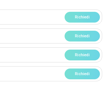
progetti
rni
rni