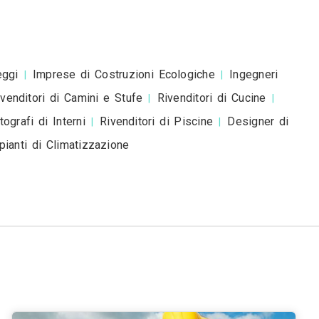
esta è una richiesta di preventivo e non è un mess
romozionale.