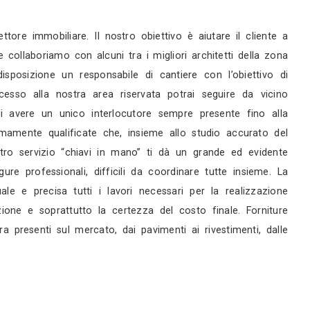
rni
rni
servizi
 professionalità nel settore immobiliare. Il nostr
in termini di progettazione collaboriamo con alcuni t