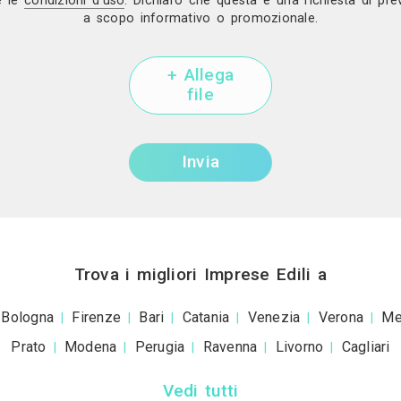
Mostra telef
Invia una richiesta di lavoro 