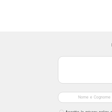
Costruzioni Civili, Costruzioni Ecologiche, Sca
Antenne TV, Impianti di Climatizzazione, Imp