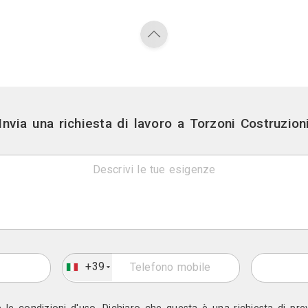
Attività
vi e Demolizioni, Impresa Edile, Grandi Pavimentazion
ianti Elettrici, Impianti Idraulici, Arrotatore Marmi,
Tinteggiatura
Contatti
Via trento 49 - Campiglia 