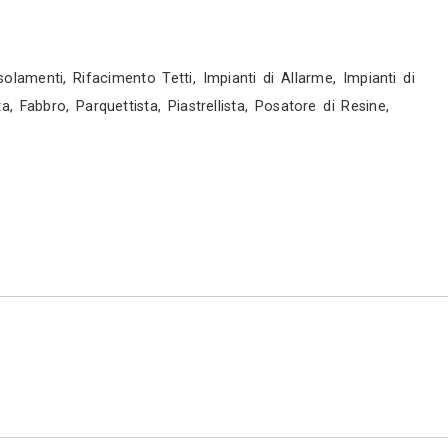
ttagli, avrai infatti a disposizione un responsabi
tratto. Inoltre con l’accesso alla nostra area r
gibile con la semplicità di avere un unico interl
n squadre operative estremamente qualificate che,
sogni. Chiavi in mano Il nostro servizio “chiavi in
bisogno di molteplici figure professionali, diffici
dinare in maniera puntuale e precisa tutti i lavo
one dei tempi di realizzazione e soprattutto la ce
igliori soluzioni di finitura presenti sul mercato, d
ua