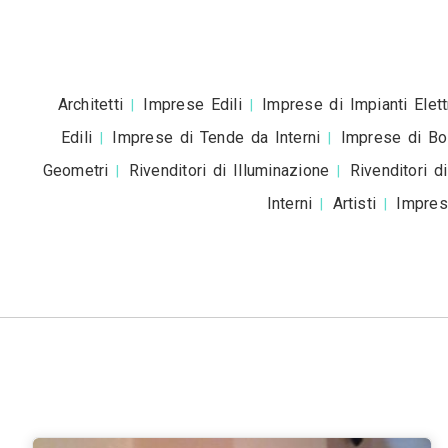
Accetto la
pr