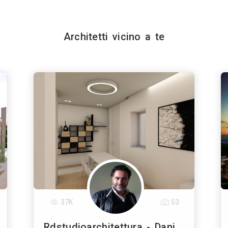
Architetti vicino a te
37K
53
Rdstudioarchitettura - Daniele Russo