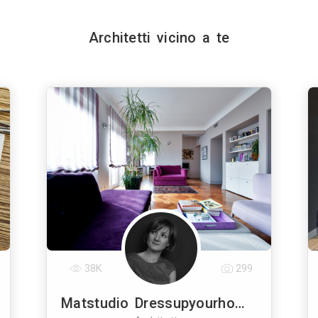
Architetti vicino a te
38K
299
Matstudio Dressupyourhome By Matstudio