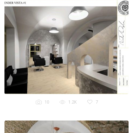
10
1.2K
7