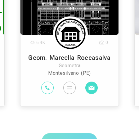
6.4K
0
Geom. Marcella Roccasalva
Geometra
Montesilvano (PE)