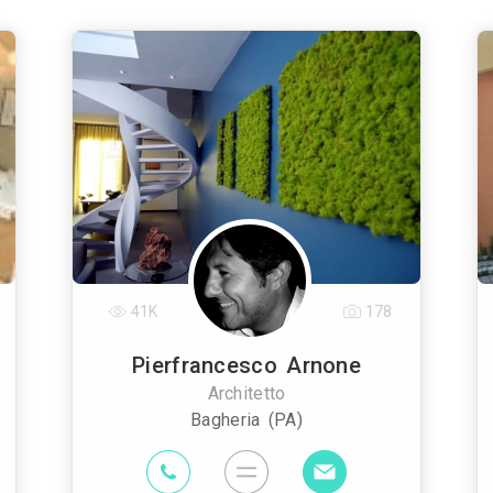
41K
178
Pierfrancesco Arnone
Architetto
Bagheria (PA)