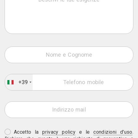
+39
Accetto la
privacy policy
e le
condizioni d'uso
.