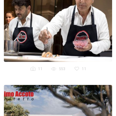
11
553
11