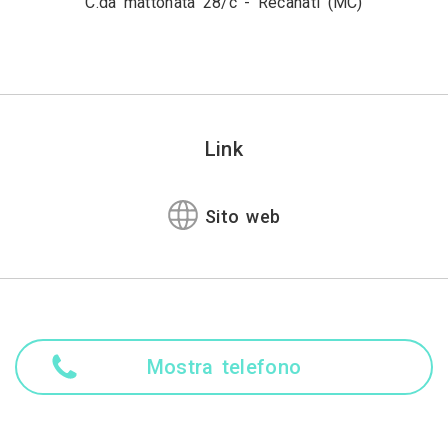
C.da mattonata 28/c - Recanati (MC)
Link
Sito web
Mostra telefono