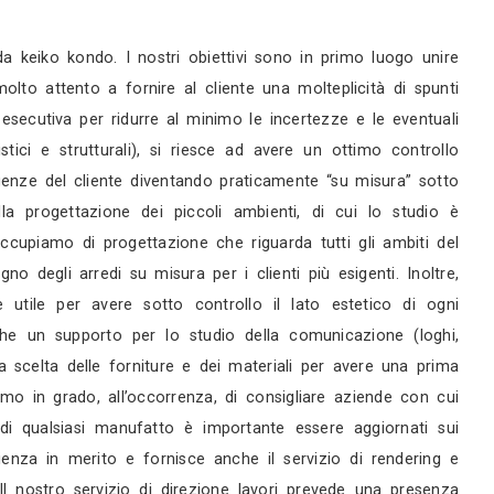
rni
rni
servizi
a carlo andrea gorelli e da keiko kondo. I nostri o
le originale. Lo studio è molto attento a fornire al