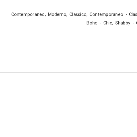
costante in cantiere per organizzare i lavori
ordini delle forniture in modo da avere conseg
dei costi per consentire il rispetto del budget.