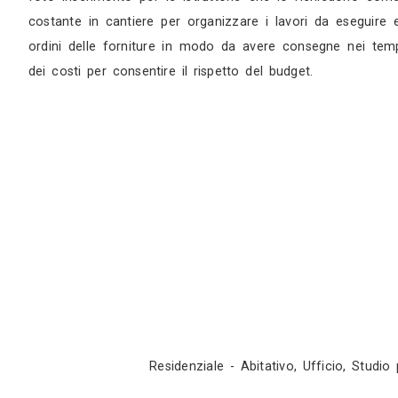
progettuali che lo metteranno in condizione di
problematiche: tramite i disegni esecutivi infa
dell’organismo edilizio che si va a realizzare
tutti i punti di vista a cominciare dal con
specializzato, tutto è pensato per avere la fru
processo edilizio, dalla nuova costruzione di ed
per meglio illustrare le nostre scelte proget
realizzazione. Per quanto riguarda le attivi
insegne etc.). Redazione capitolati Il servizio
idea dei costi dell’opera. A questa fase si as
collaboriamo abitualmente e che offrono affi
regolamenti edilizi per poter presentare senz
foto inserimento per le istruttorie che lo ri