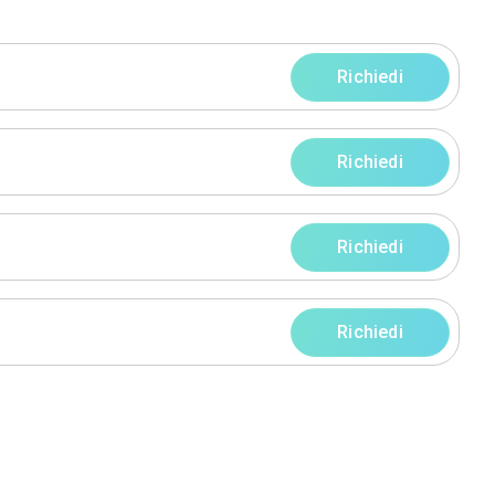
progetti
rni
rni