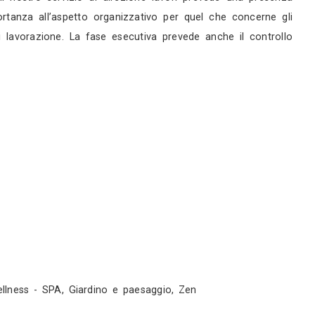
 poi viene data alla fase esecutiva per ridurre al m
i (architettonici, impiantistici e strutturali), si 
te identificato con le esigenze del cliente diventa
nsiderazione. Anche nella progettazione dei picc
maggiori. Progettazione Ci occupiamo di progettazion
dio del dettaglio e al disegno degli arredi su misura 
ring fotorealistico sempre utile per avere sotto c
siamo in grado di dare anche un supporto per lo s
le lavorazioni da fare e una scelta delle forniture 
ovrà fare i lavori: noi siamo in grado, all’occorren
ali Nella realizzazione di qualsiasi manufatto è
udio ha una grande esperienza in merito e fornisce
istica. Direzione lavori Il nostro servizio di dir