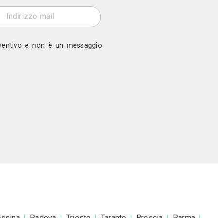
b
ono