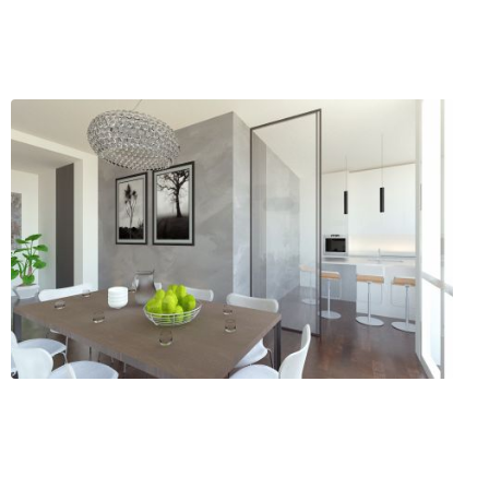
tti
no (MI)
ofilo
Servizi