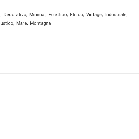
. Inoltre diamo molta importanza all’aspetto organ
a intoppi della attività di lavorazione. La fase es
ua
e
nese
i Interni