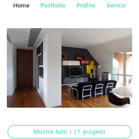
Gk Archite
Architetto - Mila
Home
Portfolio
Pr