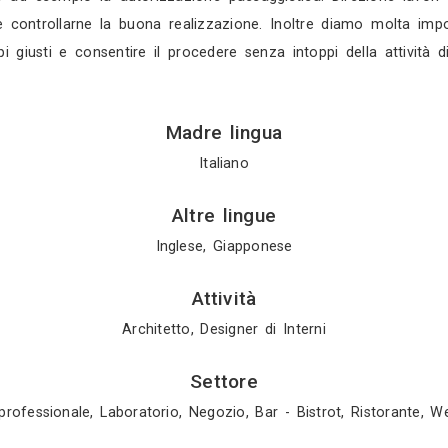
 scegliere la soluzione migliore. Grande importanza
tti, essendo presi in considerazione tutti gli aspett
. Ogni progetto ha una sua storia ed è completamen
fort elemento che viene sempre tenuto in alta co
ibilità che si riscontra nei “tagli” di dimensioni 
ifici, alla ristrutturazione fino ad arrivare allo stu
tuali, forniamo su richiesta un servizio di rende
tà commerciali, sempre su richiesta del cliente, 
 di redazione dei capitolati prevede una analisi del
socia la scelta molto importante dell’impresa che d
dabilità e competenza. Pratiche comunali e catast
a problemi le pratiche comunali e catastali. Lo st
chiedono come ad esempio la autorizzazione paesagg