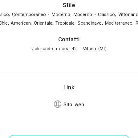
 da eseguire e controllarne la buona realizzazione
ne nei tempi giusti e consentire il procedere senz
Madre ling
Italiano
Altre lingu
Inglese, Giappo
Attività
Architetto, Designer d