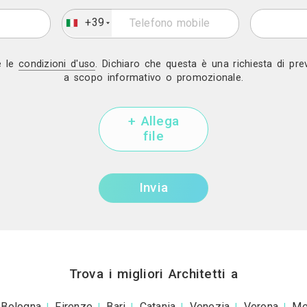
Link
Sito we
Mostra telef