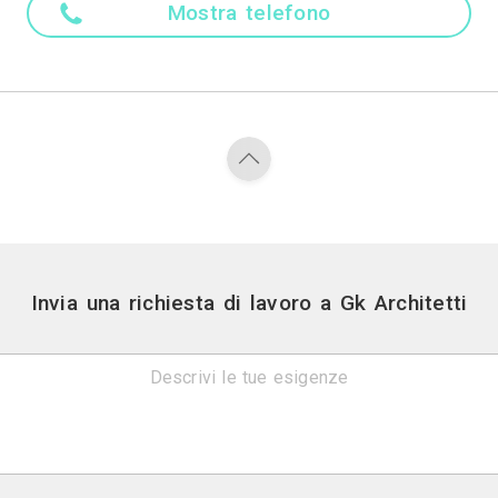
Settore
fficio, Studio professionale, Laboratorio, Negozio, B
Stile
eo - Classico, Contemporaneo - Moderno, Moderno - 
c, Shabby - Chic, American, Orientale, Tropicale, 
Contatti
viale andrea doria 42 -