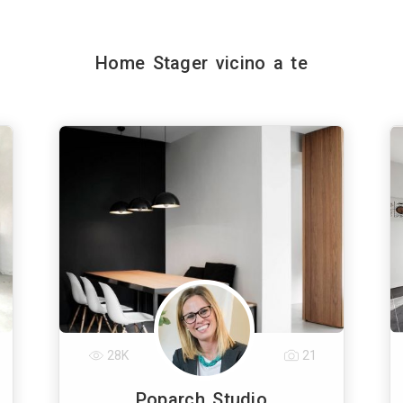
Home Stager vicino a te
28K
21
Poparch Studio