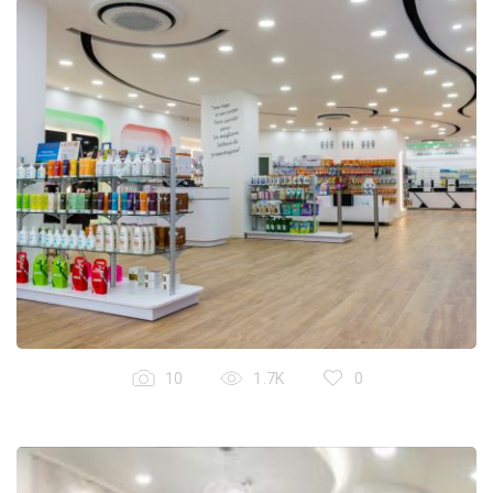
10
1.7K
0