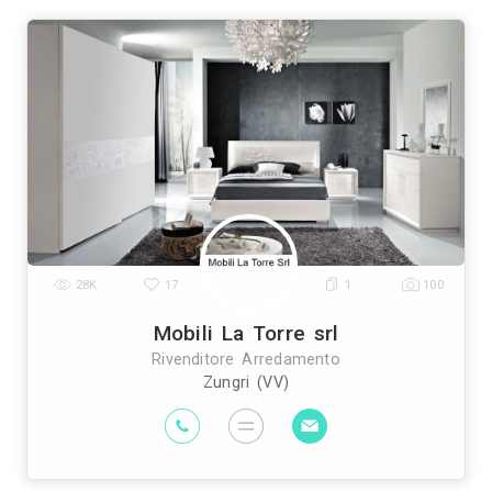
Genova
Bologna
Firenze
Bari
Catania
|
|
|
|
|
|
Prato
Modena
Perugia
Rave
|
|
|
Vedi tutti
Trova altri professionisti a Ma
pianti Elettrici ed Elettricisti
Imprese di Tras
|
prese di Bonifica Eternit
Rivenditori di Arredo
|
ivenditori di Arredamento
Rivenditori di Pavim
|
sti
Imprese di Tinteggiature
Parquettisti
M
|
|
|