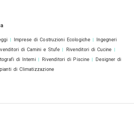
esta è una richiesta di preventivo e non è un mess
romozionale.
i di Arredamento a