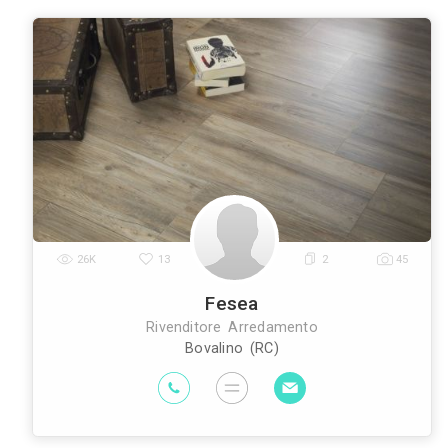
Roma
Milano
Napoli
Torino
Palermo
|
|
|
|
Architetti
Imprese Edili
Imprese di Im
|
|
Edili
Imprese di Tende da Interni
Im
|
|
Geometri
Rivenditori di Illuminazione
R
|
|
Interni
Arti
|