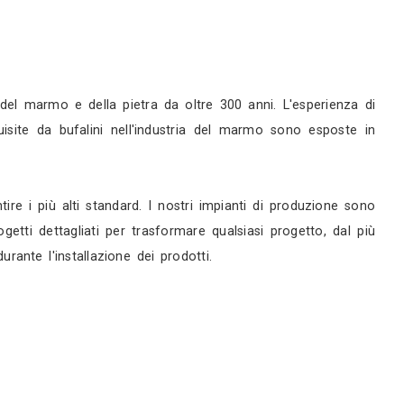
gn
di Gioiosa Ionica (RC)
ofilo
Servizi
ini è attiva nell'industria del marmo e della pietra
enza. Le conoscenze acquisite da bufalini nell'in
llo di qualità per garantire i più alti standard. I
to sviluppa e produce progetti dettagliati per trasf