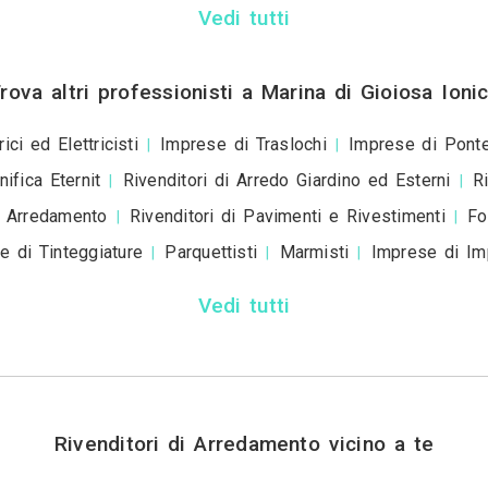
ivacy policy
e le
condizioni d'uso
. Dichiaro che qu
a scopo informativo o p
+ Allega
file
Invia
Trova i migliori Rivenditor