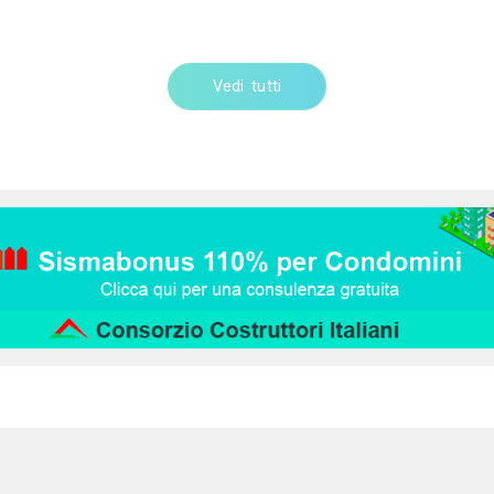
Vedi tutti
Rivenditori di Arredame