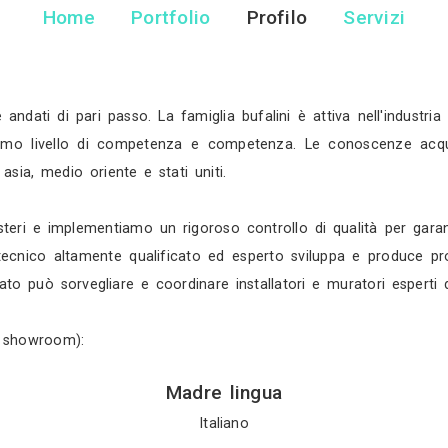
F65 Desi
Rivenditore Arredamento - Marina 
Home
Portfolio
Pr
sono sempre andati di pari passo. La famiglia bufal
iungere il massimo livello di competenza e compet
ondo: europa, asia, medio oriente e stati uniti.
ai mercati esteri e implementiamo un rigoroso contro
a. Personale tecnico altamente qualificato ed esper