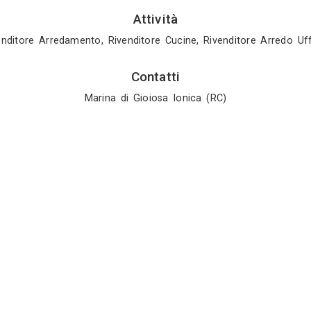
le specializzato può sorvegliare e coordinare install
rizione dello showroom):
Madre ling
Italiano
Attività
Rivenditore Arredamento, Rivenditore Cuci
Contatti
Marina di Gioiosa Io