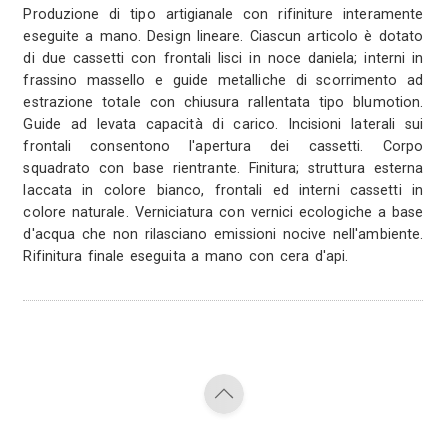
per apertura cassetto. Colore sb
eseguita con vernici ecologiche a 
emissioni tossiche. Rifinitura finale
mano.
Trittico bianco e noce - 81
Matese (ce
1
470