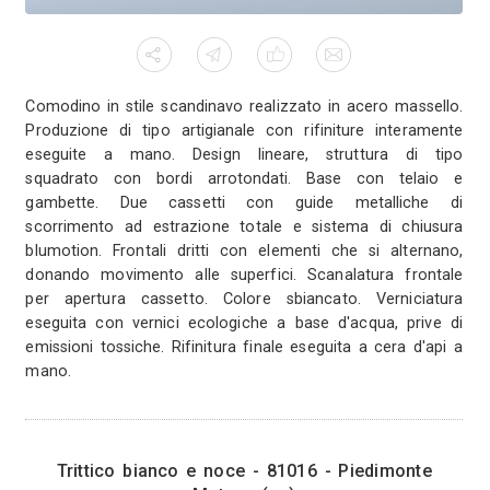
cristalli swarovski.
Comodino scandinavo - 810
Matese (ce
3
568