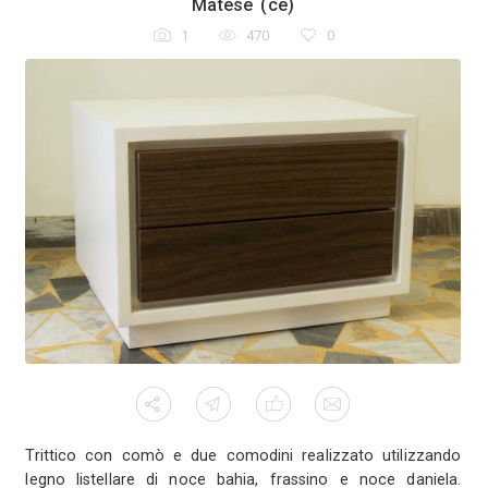
ramente in
rtigianale e
ase curvati
ti, profili
r l'apertura
 totale con
cologiche a
Comodino in stile scandinavo realiz
e naturale.
Produzione di tipo artigianale con
eseguite a mano. Design linear
squadrato con bordi arrotondat
gambette. Due cassetti con g
scorrimento ad estrazione totale 
blumotion. Frontali dritti con ele
 81016 -
donando movimento alle superfici.