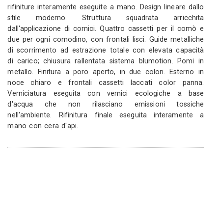
smussati. Colore nat
iancato. Verniciatura
ecologiche a base d'ac
base d'acqua, prive di
tossiche nell'ambiente.
 eseguita a cera d'api a
con cera d'api.
016 - Piedimonte
Trittico noce e 
)
M
0
1