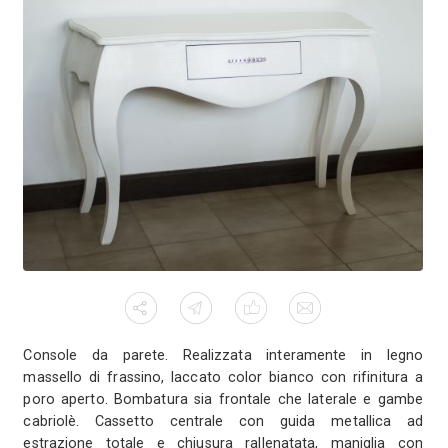
mensola in legno chiaro. La parte 
di rifinitura in legno massello di
metallo. Finitura con vernici ecol
finitura finale, a mano, con cera d'
81016 -
dalla nostra designer erika gambella
Console bianca in frassino - 
Matese (ce
2
536