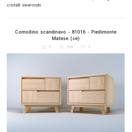
ttro ante,
, mensole e
eramente in
 finitura a
Console da parete. Realizzata 
massello di frassino, laccato color 
poro aperto. Bombatura sia frontal
cabriolè. Cassetto centrale co
imonte
estrazione totale e chiusura rall