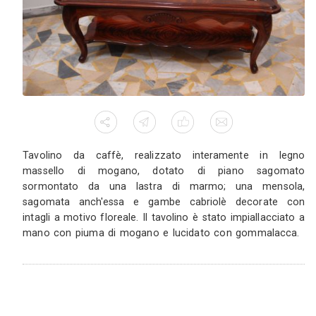
Comodino in stile moderno realizzato inte
legno massello di frassino. Produzione di tipo a
rifiniture eseguite interamente a mano. Top e b
ad un solo lato. Due cassetti con frontali drit
curvilinei ed intagli decorativi. Incavi laterali pe
dei cassetti. Guide metalliche ad estrazione
chiusura blumotion. Verniciatura con vernici e
base d'acqua, prive di emissioni tossiche. Color
Rifinitura finale eseguita a cera d'api a mano.
Tavolino da caffè in piuma di mogano -
Piedimonte Matese (ce)