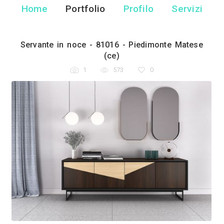
Ebanisteria G
Rivenditore Arredamento - Pie
Home
Portfolio
Pr
81016
Servante in noce - 81016 - 
(ce)
1
573