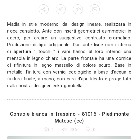
e in legno
nale. Sette
Madia in stile moderno, dal design
ucidatura a
noce canaletto. Ante con inserti ge
sto mobile
acero, per creare un suggestivo
teci per un
Produzione di tipo artigianale. Due
di apertura " touch " i vani hann