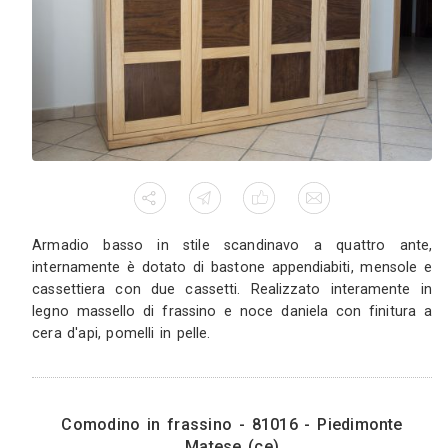
Armadio a quattro ante scandinavo - 
Piedimonte Matese (ce)
5
553
0