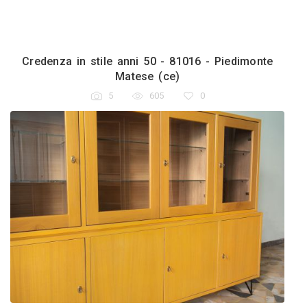
ambella
dimonte Matese (CE)
ofilo
Servizi
Piedimonte Matese
Credenza in stile 
M
0
5