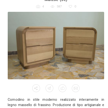
Armadio basso in stile scandinavo a qua
internamente è dotato di bastone appendiabiti
cassettiera con due cassetti. Realizzato int
legno massello di frassino e noce daniela con
cera d'api, pomelli in pelle.
Comodino in frassino - 81016 - Pied
Matese (ce)