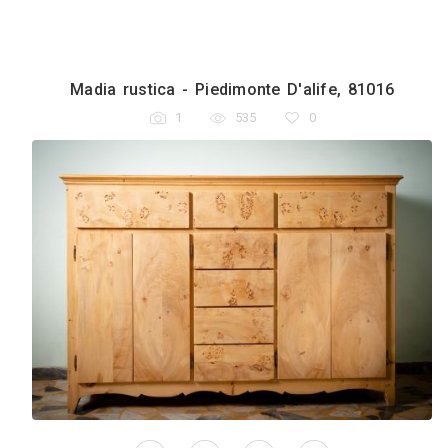
Madia rustica - Piedimonte D'alife, 
1
535
0