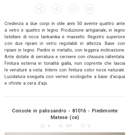
 lineare, realizzata in
Credenza a due corpi in
ometrici asimmetrici in
a vetro e quattro in leg
 contrasto cromatico.
listellare di noce tanka
 ante lisce con sistema
con due ripiani in vet
o al loro interno una
ripiani in legno. Piedini