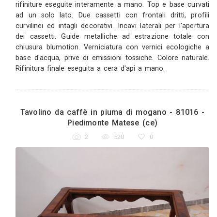
4
587
0