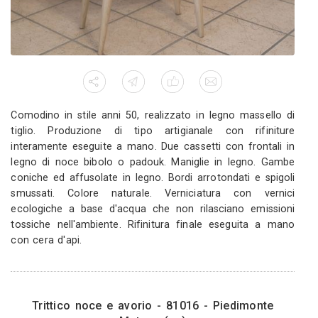
ammortizzato blumotion.
ecologiche a base d'ac
tossiche nell'ambien
interamente a mano a 
16 - Piedimonte
)
0
Comodino personal
81016 - Pi
3