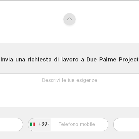
Contatti
Via diso, 120/125 - Sp
Link
Sito we