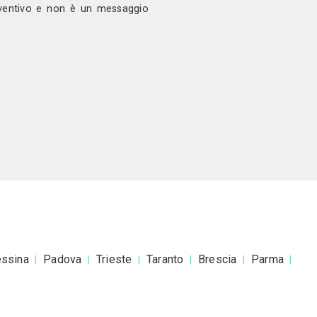
ono
 a Due Palme Project