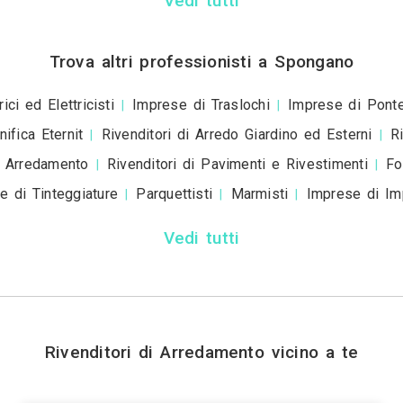
+39
ivacy policy
e le
condizioni d'uso
. Dichiaro che qu
a scopo informativo o p
+ Allega
file