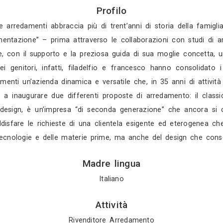
Gratis in 3 gio
Gratis in 2 gio
Mostra tutti i 4 
Profilo
. Due palme arredamenti abbraccia più di trent’anni
anni di “sperimentazione” – prima attraverso le col