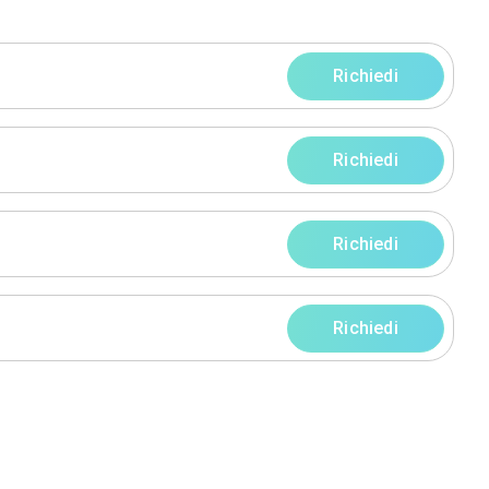
progetti
rni
rni