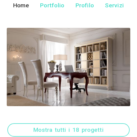
Due Palme Pr
Rivenditore Arredamento 
Home
Portfolio
Pr