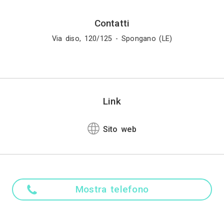
ovando infine, con il supporto e la preziosa guida di
egnamenti dei genitori, infatti, filadelfio e fran
palme arredamenti un’azienda dinamica e versatile ch
icandosi fino a inaugurare due differenti proposte 
i classic e design, è un’impresa “di seconda gener
mento a soddisfare le richieste di una clientela 
mpo delle tecnologie e delle materie prime, ma anch
Madre ling
Italiano
Attività
Rivenditore Arred