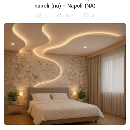
napoli (na) - Napoli (NA)
6
157
0