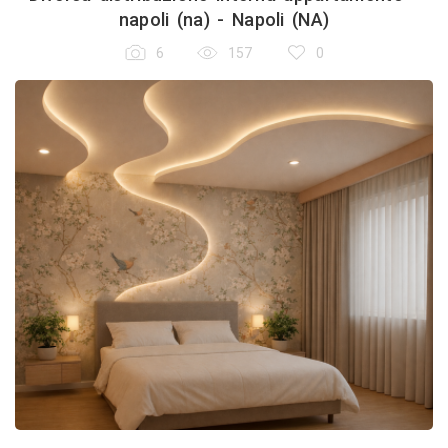
napoli (na) - Napoli (NA)
6
157
0