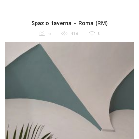
Spazio taverna - Roma (RM)
6
418
0