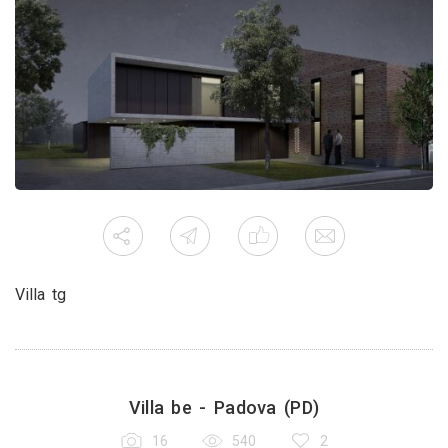
Villa tg
Villa be - Padova (PD)
16
540
2