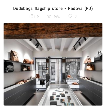
Dudubags flagship store - Padova (PD)
6
682
0