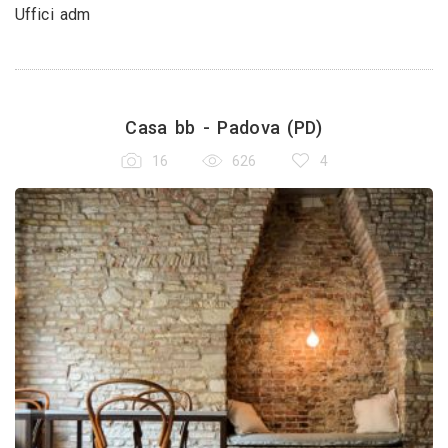
Uffici adm
Casa bb - Padova (PD)
16
626
4