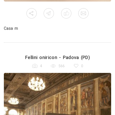
Casa m
Fellini oniricon - Padova (PD)
4
566
0