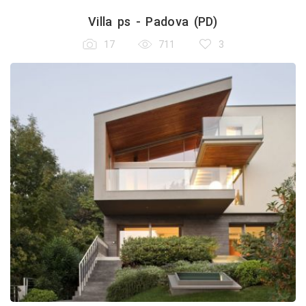
Villa ps - Padova (PD)
17
711
3