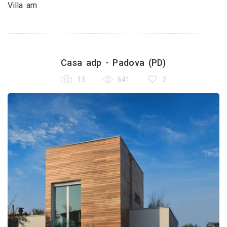
Villa am
Casa adp - Padova (PD)
13
641
2