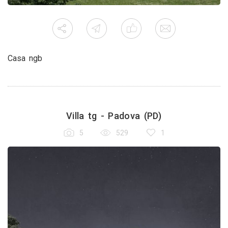
Casa ngb
Villa tg - Padova (PD)
5
529
1