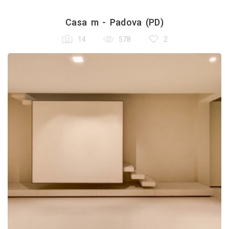
Casa m - Padova (PD)
14
578
2