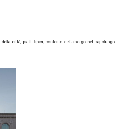
Fotografo
vì (CN)
ofilo
Servizi
 Napoli (NA)
0
o umani!), viste notturne della città, piatti tipici, c
otografica a tutto tondo!