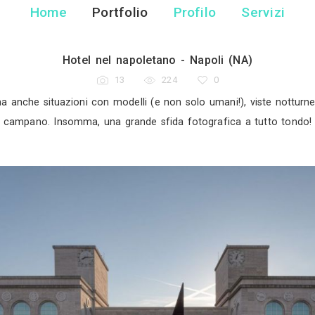
Davide Gonella 
Fotografo - Mondo
Home
Portfolio
Pr
Hotel nel napoletano -
13
224
rchitettura ma anche situazioni con modelli (e non sol
campano. Insomma, una grande sfida f