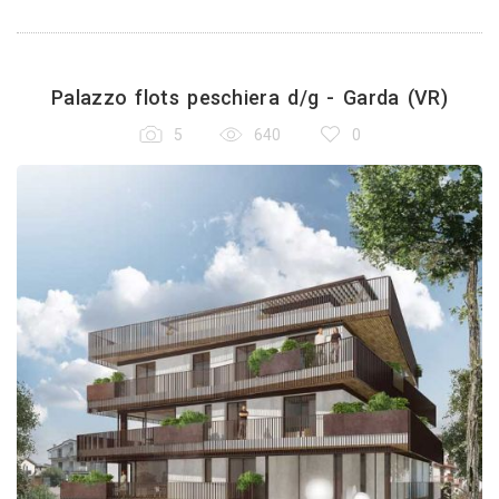
Palazzo flots peschiera d/g - Garda (VR)
5
640
0