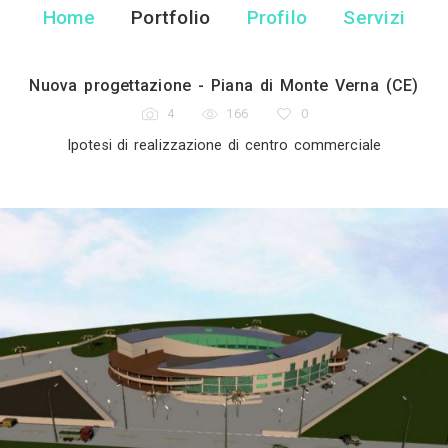
Castiglione A
Architetto - Piana di Mo
Home
Portfolio
Pr
Nuova progettazione - Piana 
4
166
Ipotesi di realizzazione di c