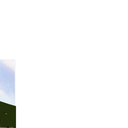
ntonio
nte Verna (CE)
ofilo
Servizi
di Monte Verna (CE)
0
entro commerciale