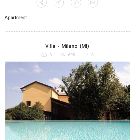
Apartment
ano (MI)
Vill
3
8