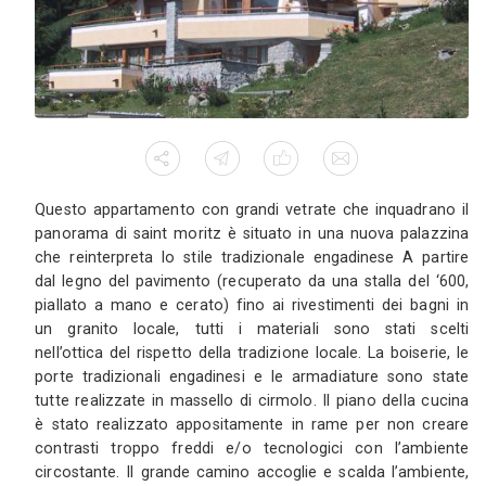
Appartamento
Una grande vetrata affacciata sul lago 
(MI)
6
630
0