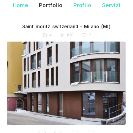
Biffi Bonato Clauset
Architetto - Mila
Home
Portfolio
Pr
MI)
Saint moritz switzerland
4
638