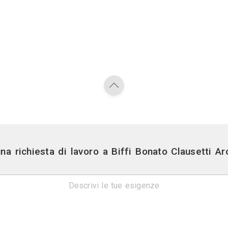
Appartamento
quadrano il
a palazzina
e A partire
a del ‘600,
ei bagni in
ati scelti
boiserie, le
 sono state