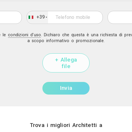
della cucina
 non creare
l’ambiente
l’ambiente,
olare e del