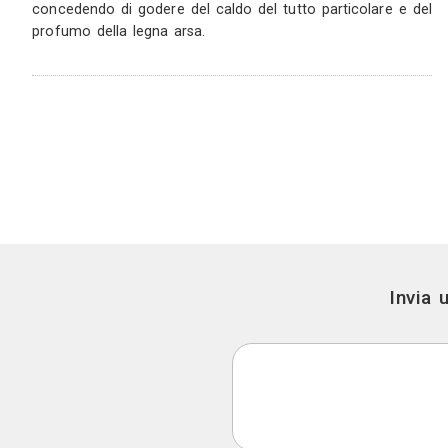
Questo appartamento con grandi vetrate che in
panorama di saint moritz è situato in una nuov
che reinterpreta lo stile tradizionale engadines
dal legno del pavimento (recuperato da una stall
piallato a mano e cerato) fino ai rivestimenti d
un granito locale, tutti i materiali sono st
nell’ottica del rispetto della tradizione locale. La 
porte tradizionali engadinesi e le armadiature