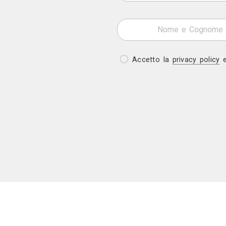
tutte realizzate in massello di cirmolo. Il piano 
è stato realizzato appositamente in rame per
contrasti troppo freddi e/o tecnologici con 
circostante. Il grande camino accoglie e scalda 
concedendo di godere del caldo del tutto partic
profumo della legna arsa.