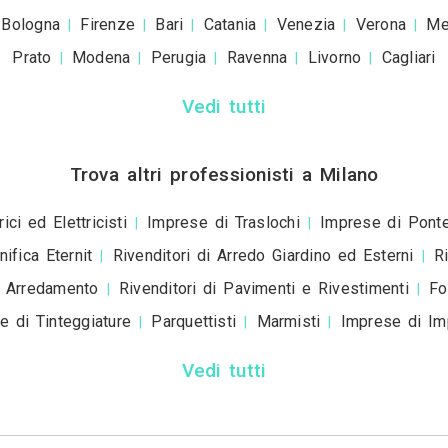
Invia una richiesta di lavoro a Biffi
+39
ivacy policy
e le
condizioni d'uso
. Dichiaro che qu
a scopo informativo o p