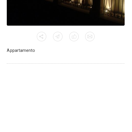
Appartamento
- Milano
Appartamento - Mil
8
639