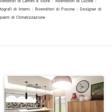
chitetti a
Venezia
Verona
Messina
Padova
Tries
|
|
|
|
nna
Livorno
Cagliari
|
|