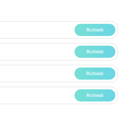
rta Gatti
engo (BG)
ofilo
Servizi
rni
rni
rni