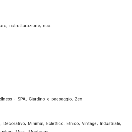
rni
servizi
direzione dei lavori, restauro, ristrutturazione, ecc.
ua