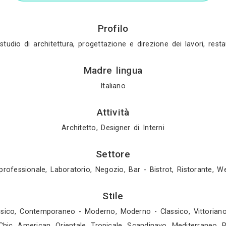
Gratis in 2 gio
Mostra tutti i 4 
Profilo
berta gatti - studio di architettura, progettazione e 
Madre ling
Italiano