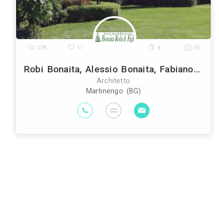
Architetti
Imprese Edili
Imprese di Im
|
|
Edili
Imprese di Tende da Interni
Im
|
|
Geometri
Rivenditori di Illuminazione
R
|
|
Interni
Arti
|