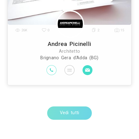
Vedi tutti
Trova altri professionis
pianti Elettrici ed Elettricisti
Imprese di Tras
|
prese di Bonifica Eternit
Rivenditori di Arredo
|
ivenditori di Arredamento
Rivenditori di Pavim
|
sti
Imprese di Tinteggiature
Parquettisti
M
|
|
|
Vedi tutti