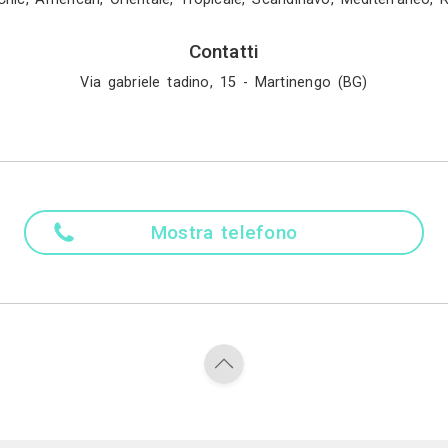
Attività
Architetto, Designer d
Settore
fficio, Studio professionale, Laboratorio, Negozio, B
Stile
eo - Classico, Contemporaneo - Moderno, Moderno - 
c, Shabby - Chic, American, Orientale, Tropicale, 
Contatti
Via gabriele tadino, 15 - 