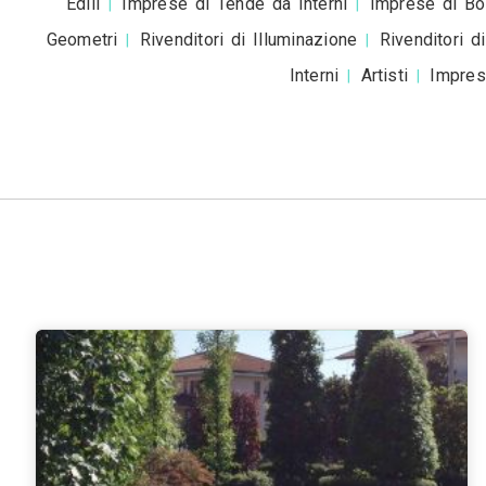
Roma
Milano
Napoli
Torino
Palermo
|
|
|
|