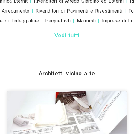
+ Allega
file
Invia
Trova i migliori Ar
Genova
Bologna
Firenze
Bari
Catania
|
|
|
|
|
|
Prato
Modena
Perugia
Rave
|
|
|