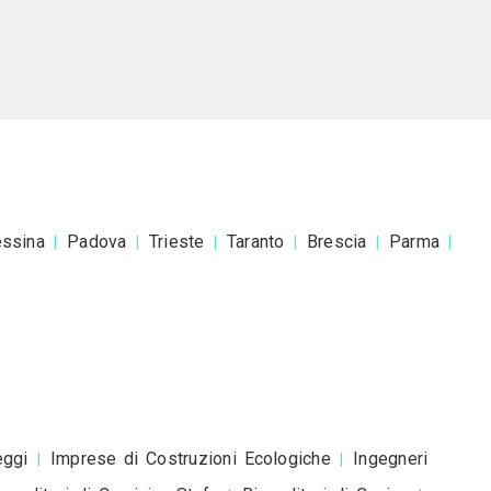
rchitetto Roberta Gatti
esta è una richiesta di preventivo e non è un mess
romozionale.