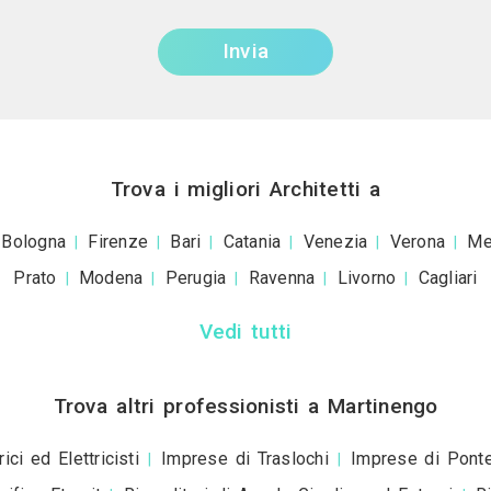
Invia una richiesta di lavoro a A
+39
ivacy policy
e le
condizioni d'uso
. Dichiaro che qu
a scopo informativo o p