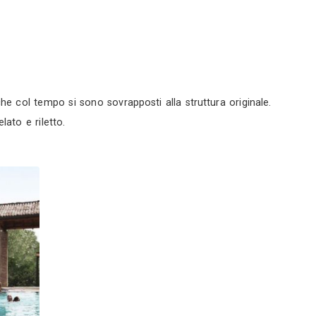
chitettura
a (BO)
ofilo
Servizi
 - Reggio Emilia (RE)
0
o una pulizia degli annessi che col tempo si sono sovra
del novecento, viene così svelato e riletto.