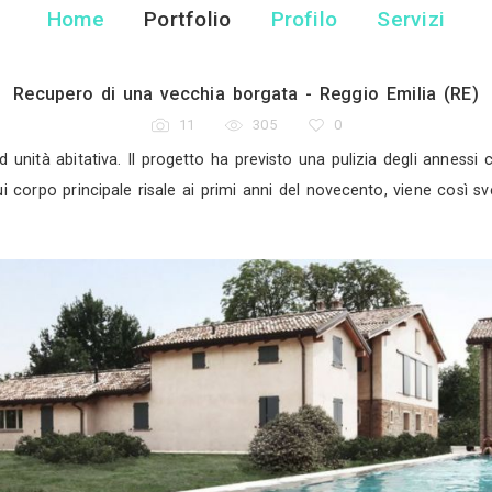
Viù Studio Di Ar
Architetto - Imol
Home
Portfolio
Pr
Recupero di una vecchia borgata
11
305
e da adibire ad unità abitativa. Il progetto ha previst
L’edificio, il cui corpo principale risale ai primi anni 