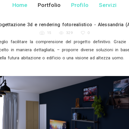
Studio Tecnico Associa
Geometra - Alessan
Home
Portfolio
Pr
Progettazione 3d e rendering fotorea
15
329
ente per meglio facilitare la comprensione del prog
 – l'arredo scelto in maniera dettagliata; – proporre
 dell’esterno della futura abitazione o edificio o una