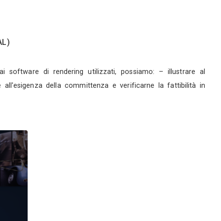
to Ivaldi Carrer
dria (AL)
ofilo
Servizi
listico - Alessandria (AL)
0
etto definitivo. Grazie ai software di rendering uti
 diverse soluzioni in base all'esigenza della committ
 visione ad altezza uomo.