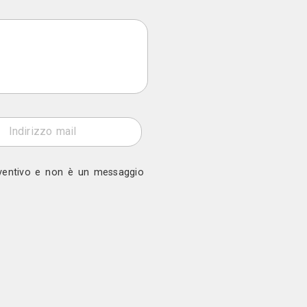
i
lano (MI)
ono