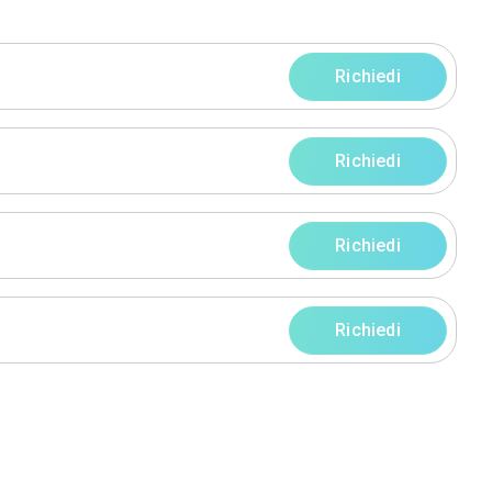
progetti
rni
rni