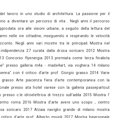
rni
rni
servizi
ia approdando nel mondo del lavoro in uno studio d
mpegno sempre maggiore fino a diventare un percors