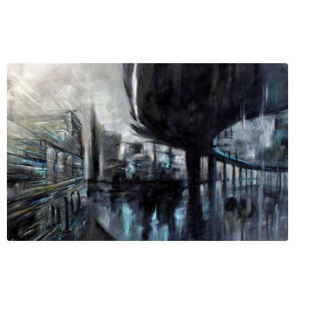
 Arte
 (MI)
ofilo
Servizi