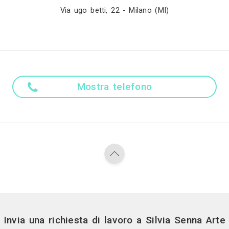
a maria valle 21 milano 2018 Fondazione cea invita
e architetture 2018 Mostra metropolis bipersonal
ntemporanea c/o il museo brescello e guareschi, br
el dott baldo via sant’orsola 12 milano un percorso
Madre ling
Italiano
Altre lingu
Italiano
Attività