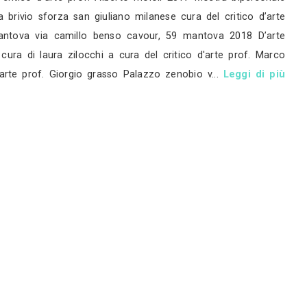
ntinua evoluzione, sono approdata ora alle visioni 
stata lo spunto per spostarmi nelle vie cittadine, i
o sempre di creare un racconto. Negli anni vari mo
el comune di barletta via indipendenza 27 curata 
a pallavicino 29 milano 2013 Concorso flyenergia 2
 Colore astrazione emozione” presso galleria m4a 
ale "il vento di silvia senna" con il critico d’ar
itico d’arte prof. Giorgio grasso Arte piacenza 
nte lodi 2014 Mostra personale presso ata hotel va
a del prof. Giorgio grasso presso c.le idroelettrica
ria flyer art gallery via palermo roma 2016 Mostr
nza 27 , curata dalla dr.ssa soricaro 2017 Alzaia
2 milano mostra curata dal critico d’arte prof. Alb