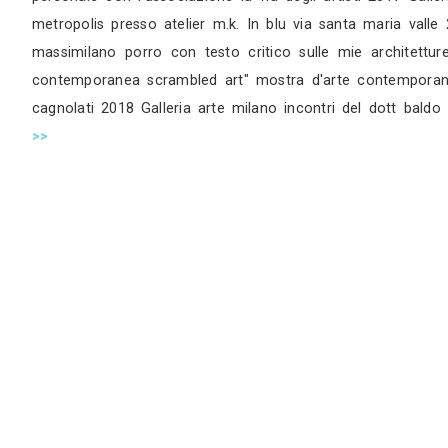
artistico è sempre stato oggetto di continua r
trattato “modernità liquida” del sociologo zyg
di una metropoli in continuo mutamento, dalle
silenzio di una meditazione, centro cultural
d’arte contemporanea “segno, luce e materia” 
con origine 0 (zero) organizzata dalla galle
2013 Collaborazione con il movimento artistic
mostre con passepartout unconventional galle
galleria passepartout unconventional gallery 
unconventional gallery milano sei mesi nel 2015
aurora , inaugurazione galleria logallery vi
culturale zero uno patrocinato dalla fondazi
personale con l’associazione la via degli arti