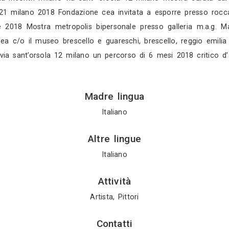
icerca, dal figurato alla sintesi concettuale. In co
munt bauman, dove la verticalità della mia città è 
 strade ai luoghi sacri, fino a entrarvi, cercand
e zerouno patrocinato dalla fondazione de nittis d
presso galleria spazio museale sabrina falzone vi
ria deodato arte milano Mostra d’arte “explosion !
o trampledart con cui espongo in una mostra person
ry milano per tutto l’anno 2014 e 2015 con il cr
milano Mostre d’arte con la galleria oldrado da po
 Presente alla biennale internazionale d'arte a cur
a pignolo ,19 bergamo 2016 Mostra presso la galle
one de nittis del comune di barletta via indipende
sti 2017 Galleria incontri milano via sant’ orsola 1