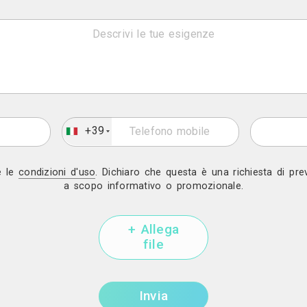
Artista, Pittor
Contatti
Via ugo betti, 22 - Mi
Mostra telef