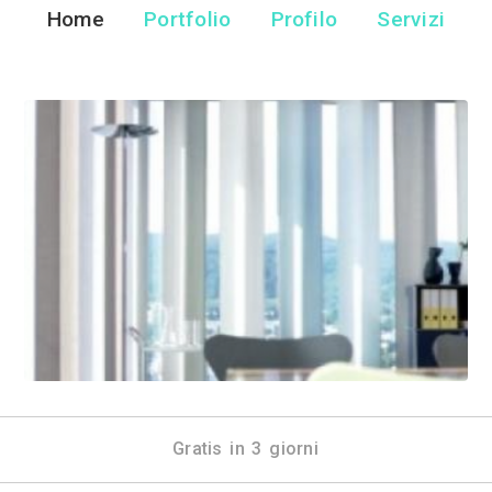
Sillatenta
Tende da Interni - Cam
Home
Portfolio
Pr