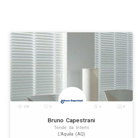
Roma
Milano
Napoli
Torino
Palermo
|
|
|
|