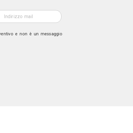
ono
ro a Sillatentaggi