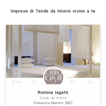
Invia
Trova i migliori Imprese di
Genova
Bologna
Firenze
Bari
Catania
|
|
|
|
|
|
Prato
Modena
Perugia
Rave
|
|
|
Vedi tutti
Trova altri professionis