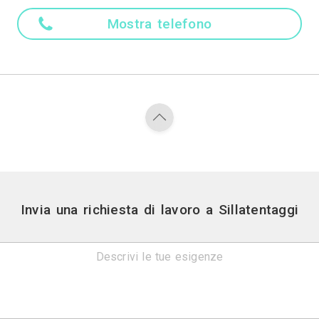
Altre lingu
Italiano
Attività
Tende da Inter
Contatti
Borgo san patrizio,108 - C