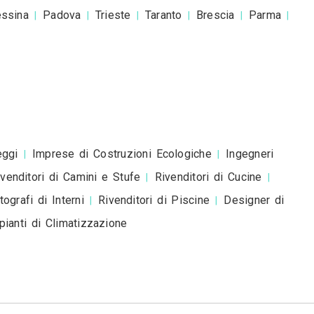
esta è una richiesta di preventivo e non è un mess
romozionale.