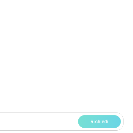
ggi
pofilone (FM)
ofilo
Servizi