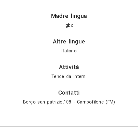
Gratis in 2 gio
Mostra tutti i 4 
Profilo
omplementi d'arredo e di tessuti per tendaggi adatt
 per appartamento adatte a valorizzare ogni ambiente
Madre ling
Igbo