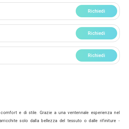
rni
rni
rni