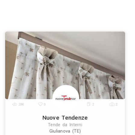
 Tende da Interni a
Venezia
Verona
Messina
Padova
Tries
|
|
|
|
nna
Livorno
Cagliari
|
|
ti a Campofilone