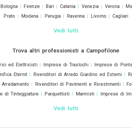
+39
ivacy policy
e le
condizioni d'uso
. Dichiaro che qu
a scopo informativo o p
+ Allega
file