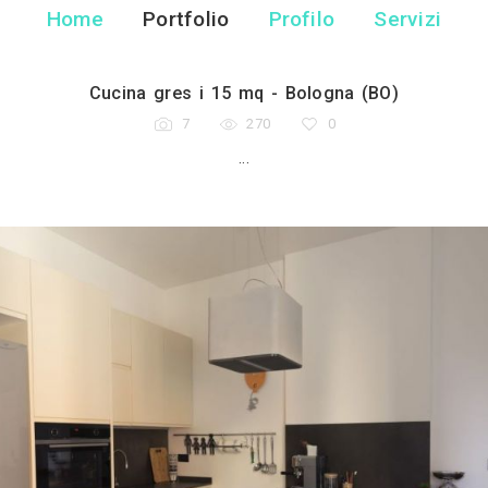
Sara Got
Ingegnere Edile - Bo
Home
Portfolio
Pr
Cucina gres i 15 mq - 
7
270
...