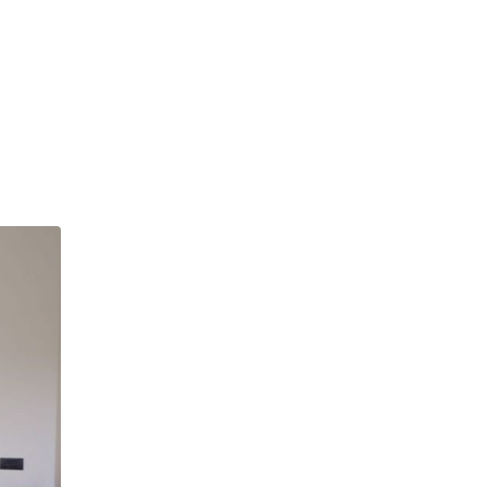
ti
logna (BO)
ofilo
Servizi
Bologna (BO)
0