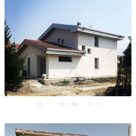
1
1.0K
1