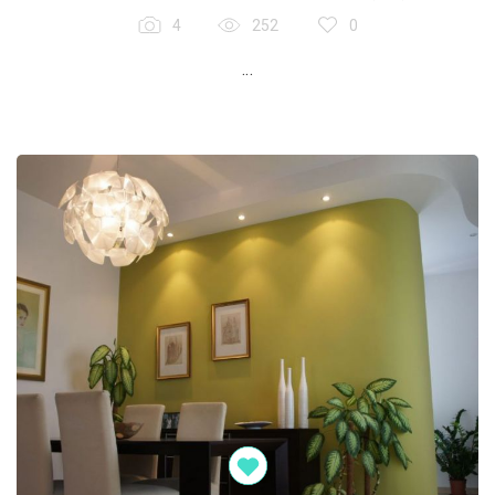
4
252
0
...