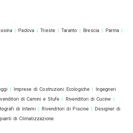
o a Sabrina Pezzoli
esta è una richiesta di preventivo e non è un mess
romozionale.