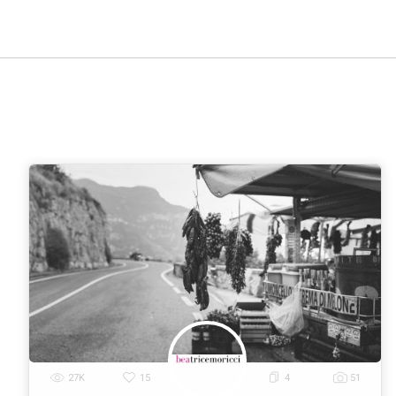
Roma
Milano
Napoli
Torino
Palermo
|
|
|
|