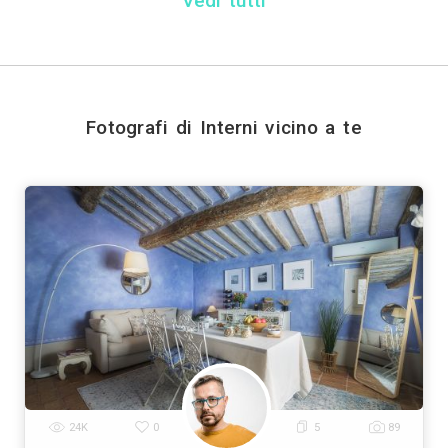
+ Allega
file
Invia
Trova i migliori Fotogra
Genova
Bologna
Firenze
Bari
Catania
|
|
|
|
|
|
Prato
Modena
Perugia
Rave
|
|
|