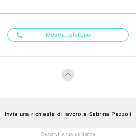
 foglio bianco. Ho approfondito aspetti tecnici pr
loppa veloce e bisogna tenersi costantemente aggio
. Ora mi occupo di cerimonie, fotografia di bambini 
Madre ling
Italiano
Attività
Fotografi di Int
Contatti
Via della chimera 20 - 