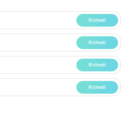
progetti
rni
rni