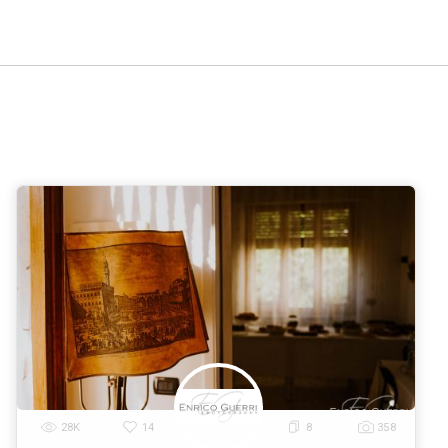
fi di Interni a
Venezia
Verona
Messina
Padova
Tries
|
|
|
|
nna
Livorno
Cagliari
|
|