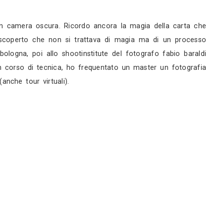
rni
rni
servizi
do mio papà mi portava in camera oscura. Ricordo
 proseguito da sola e ho scoperto che non si tra