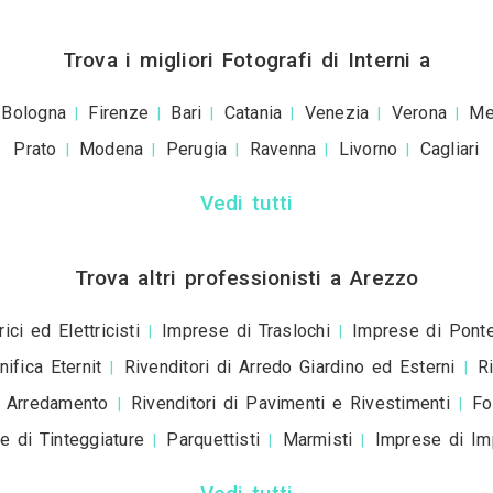
Invia una richiesta di lavor
+39
ivacy policy
e le
condizioni d'uso
. Dichiaro che qu
a scopo informativo o p