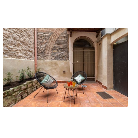
zoli
 Arezzo (AR)
ofilo
Servizi