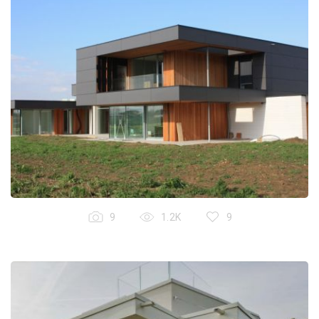
9
1.2K
9