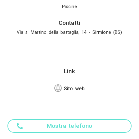
, cresce sia a livello professionale che tecnico. 
ome decisione importante. Per aiutarvi in questo p
scine benaco garantisce la massima sicurezza e funz
golarmente e nel rispetto delle nuove legislazion
ca di piscine, fontane e idromassaggi.
Madre ling
Italiano
Altre lingu
Tedesco, Ingle
Attività