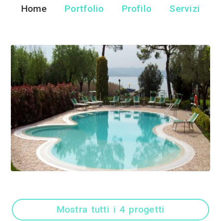
Piscine Benaco Di 
Piscine - Sirmion
Home
Portfolio
Pr