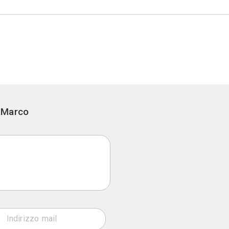
 14 - Sirmione (BS)
b