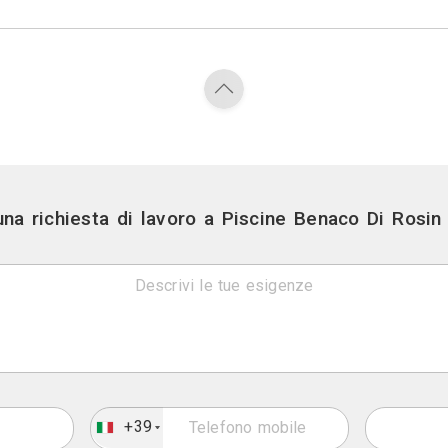
Piscine
Contatti
Via s. Martino della battaglia,
Link
Sito we