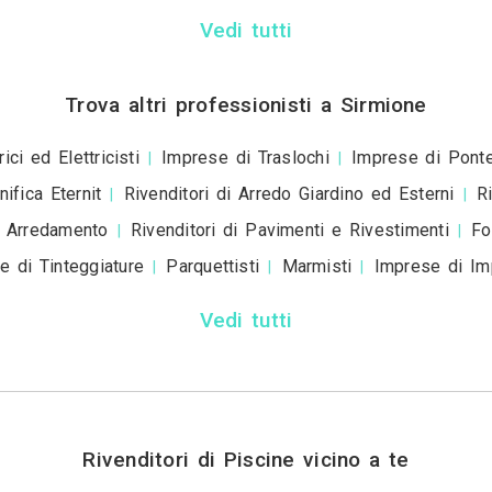
+39
ivacy policy
e le
condizioni d'uso
. Dichiaro che qu
a scopo informativo o p
+ Allega
file