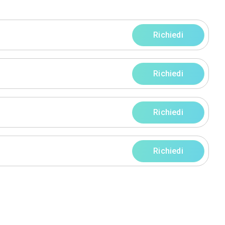
progetti
rni
rni