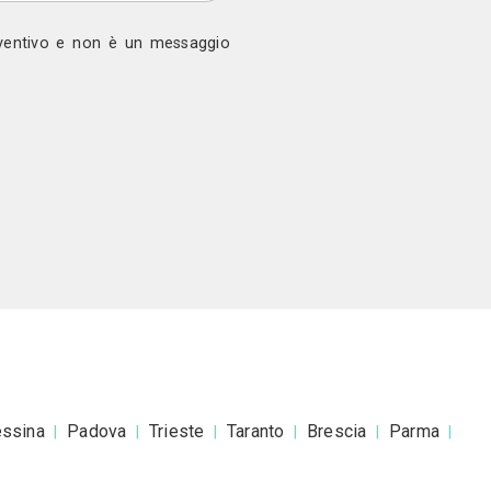
ono
cine Benaco Di Rosin Marco