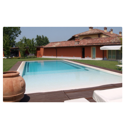
Rosin Marco
e (BS)
ofilo
Servizi