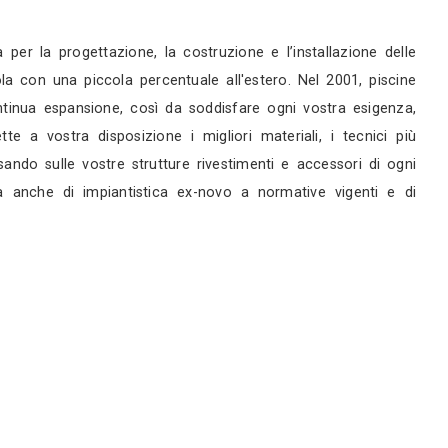
rni
rni
servizi
tri 40 anni di esperienza per la progettazione, la c
sse nel resto della penisola con una piccola percen