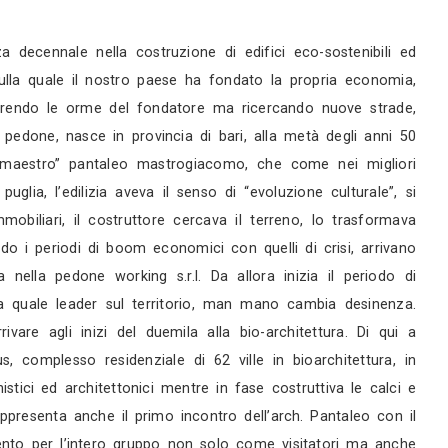
rni
rni
servizi
 e una specifica esperienza decennale nella costruz
di quell’imprenditoria sana sulla quale il nostro pa