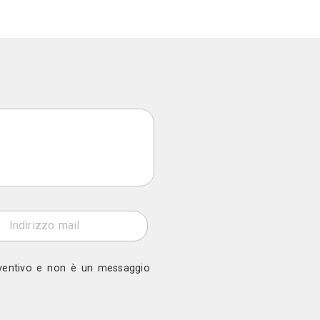
- Bisceglie (BT)
b