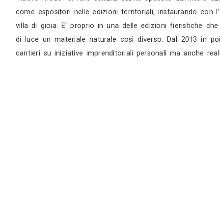
di quell’imprenditoria che con l’ingresso del
non senza difficoltà, dando una personale risp
quando il giovane dante, neo diplomato, dopo
romanzi diventerà successivamente suo suocero, 
abbandonavano i “sottani” per andare a vivere
urbanisticamente con la nuova costruzione e ve
gli anni novanta, quando i tre figli, laureati
trasformazione aziendale. La qualità edilizia
Non solo qualità costruttiva e qualità dei mat
diventare azienda leader nelle costruzioni sos
cantiere nel 2002, rappresenta la svolta, i crit
i materiali naturali tendono a sostituire i ce
“nuovo modo” di fare edilizia, subito sposato 