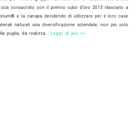
evoluzione, non già ripercorrendo le orme del fond
i costruzioni geom. Dante pedone, nasce in provinci
l mestiere” al fianco del “maestro” pantaleo mas
e”. In quel periodo, in puglia, l’edilizia aveva il 
esistendo le società immobiliari, il costruttore c
icio dopo edificio, seguendo i periodi di boom econo
re, trasformando l’impresa nella pedone working s.r
cato individuando l’azienda quale leader sul terri
rchitettonica fino ad arrivare agli inizi del duemi
breve. Il complesso ecopus, complesso residenziale 
ggiungono ai criteri urbanistici ed architettonici me
limahouse a bolzano che rappresenta anche il primo 
iventata la fiera di riferimento per l’intero grupp