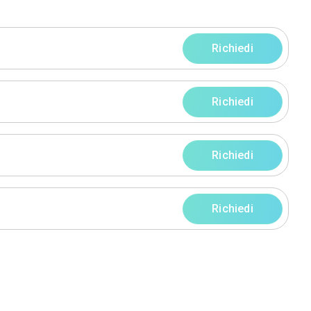
progetti
rni
rni