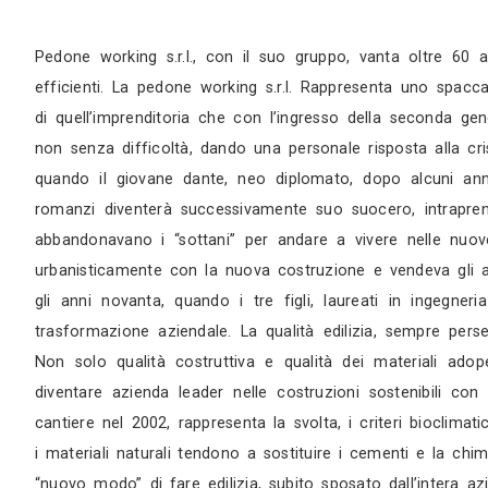
Sopralluogo
Appuntamento in studio
Pedone working s.r.l., con il suo gruppo, vant
efficienti. La pedone working s.r.l. Rappresent