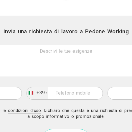
Contatti
Via sant'andrea, 87, 76011 
Link
Sito we