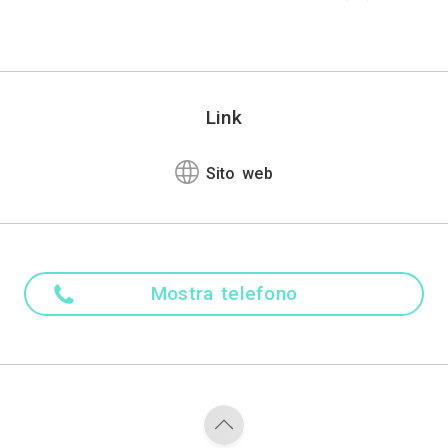
nstaurando con l’agenzia casa clima un rapporto di 
i fieristiche che l’ing. Pietro e gli archh. Pantaleo
l 2013 in poi tanti cantieri con uso di materiali na
 ma anche realizzazioni su appalto quale general cont
Madre ling
Italiano
Altre lingu
Inglese
Attività
Costruzioni Ecologiche, Cos