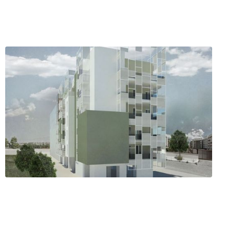
king
Bisceglie (BT)
ofilo
Servizi