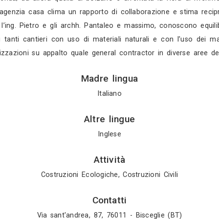
la seconda generazione ha saputo reinterpretare l’
osta alla crisi economica del settore. L’impresa d
 alcuni anni di “gavetta” utili ad apprendere “i
intraprende la strada dell’imprenditore “costruttor
 nelle nuove case, moderne, sicure, salubri e non 
ndeva gli appartamenti ai propri clienti. Così edif
 in ingegneria ed architettura affiancano il genito
, sempre perseguita da dante, riconosciuta dal mer
eriali adoperati, ma anche qualità strutturale e a
tenibili con uso di materiali naturali il passo è 
eri bioclimatici che sono alla base del progetto si a
menti e la chimica. In quel periodo la prima fiera k
dall’intera azienda; da allora quella di bolzano è d