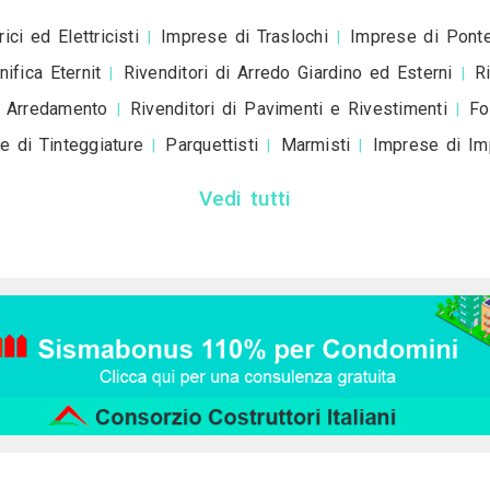
Invia
Trova i migliori P
Genova
Bologna
Firenze
Bari
Catania
|
|
|
|
|
|
Prato
Modena
Perugia
Rave
|
|
|
Vedi tutti
Trova altri professioni