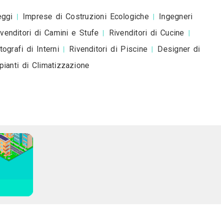
ittori a
Venezia
Verona
Messina
Padova
Tries
|
|
|
|
nna
Livorno
Cagliari
|
|
sti a Livorno