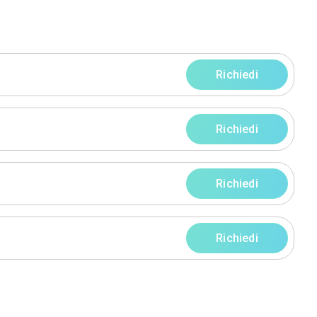
Pittrice
 (LI)
ofilo
Servizi
rni
rni
rni