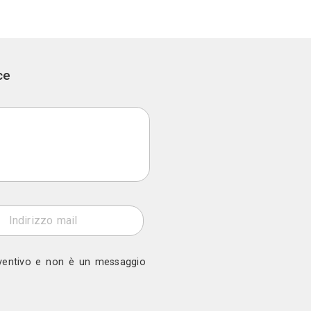
rni
Paola Zannoni Pittrice