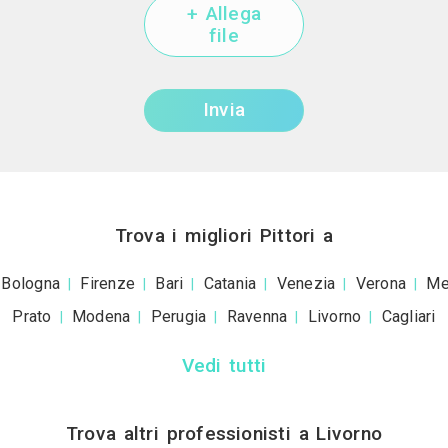
+39
ivacy policy
e le
condizioni d'uso
. Dichiaro che qu
a scopo informativo o p
+ Allega
file