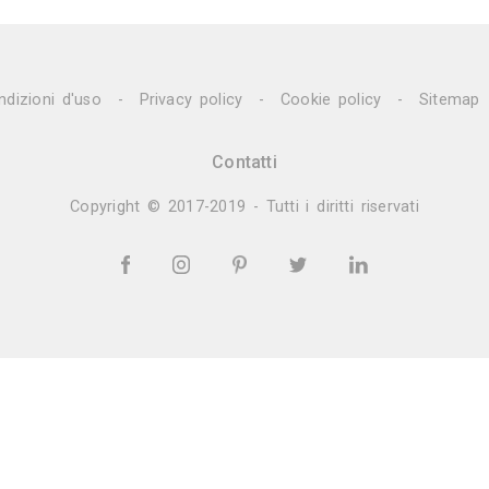
pianti Elettrici ed Elettricisti
Imprese di Tras
|
prese di Bonifica Eternit
Rivenditori di Arredo
|
ivenditori di Arredamento
Rivenditori di Pavim
|
sti
Imprese di Tinteggiature
Parquettisti
M
|
|
|
Vedi tutti