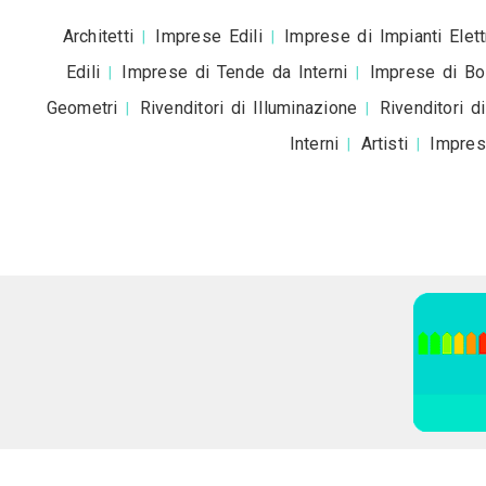
Roma
Milano
Napoli
Torino
Palermo
|
|
|
|